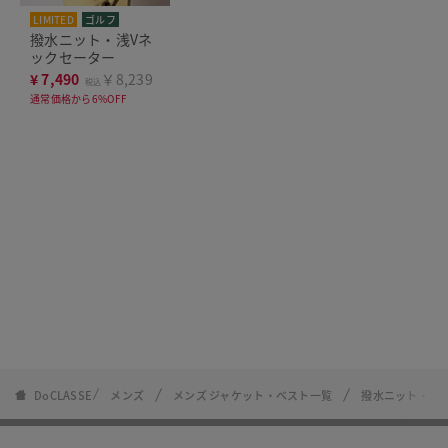
LIMITED
ゴルフ
撥水ニット・浅Vネ
ックセーター
¥
7,490
￥8,239
税込
通常価格から6%OFF
DoCLASSE
メンズ
メンズ ジャケット・ベスト一覧
撥水ニット・浅