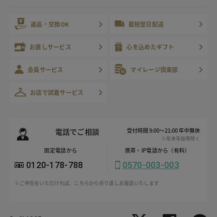
返品・交換OK
最短翌日配送
お直しサービス
心を込めたギフト
会員サービス
マイレージ倶楽部
お店で試着サービス
電話でご相談
受付時間 9:00～21:00 年中無休
※年末年始等除く
固定電話から
携帯・IP電話から（有料）
0120-178-788
0570-003-003
※ご申告をいただければ、こちらから折り返しお電話いたします