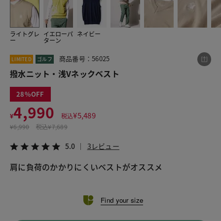
ライトグレ
イエローパ
ネイビー
この商品をシェアする
ー
ターン
商品番号：56025
LIMITED
ゴルフ
撥水ニット・浅Vネックベスト
撥水ニット・浅Vネックベスト
¥4,990
税込¥5,489
5.0
3レビュー
28
4,990
¥
5,489
¥
税込
¥
6,990
税込
¥7,689
LINE
X
メール
5.0
3レビュー
肩に負荷のかかりにくいベストがオススメ
Find your size