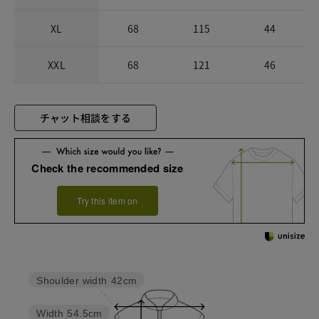
XL
68
115
44
XXL
68
121
46
チャット相談をする
Check the recommended size
Try this item on
Shoulder width
42cm
Width
54.5cm