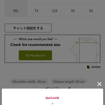
XXL
73
123
50
62
チャット相談をする
Check the recommended size
Try this item on
Sleeve length
61cm
Shoulder width
46cm
Width
55.5cm