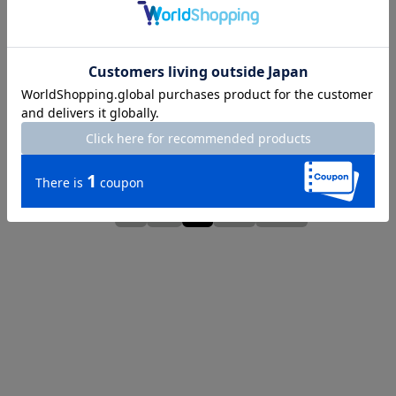
Length
69cm
S
M
L
XL
XXL