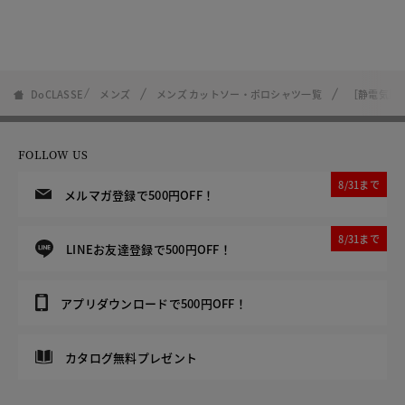
DoCLASSE
メンズ
メンズ カットソー・ポロシャツ一覧
［静電気防
FOLLOW US
8/31まで
メルマガ登録で500円OFF！
8/31まで
LINEお友達登録で500円OFF！
アプリダウンロードで500円OFF！
カタログ無料プレゼント