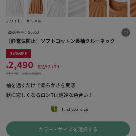
ホワイト
キャメル
この商品をシェアする
商品番号：56063
［静電気防止］ソフトコットン長袖クルーネック
［静電気防止］ソフトコットン長袖クルーネック
¥2,490
税込¥2,739
28
2,490
¥
2,739
¥
税込
¥
3,490
税込
¥3,839
袖を通すだけで柔らかさを実感
LINE
X
メール
秋に恋しくなるロンTは絶妙な色合い！
Find your size
カラー・サイズを選択する