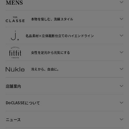
MENS
本物を愉しむ、洗練スタイル
名品素材×立体裁断仕立ての
ハイエンドライン
女性を足元から
元気にする
冷えから、
自由に。
店舗案内
DoCLASSEについて
ニュース