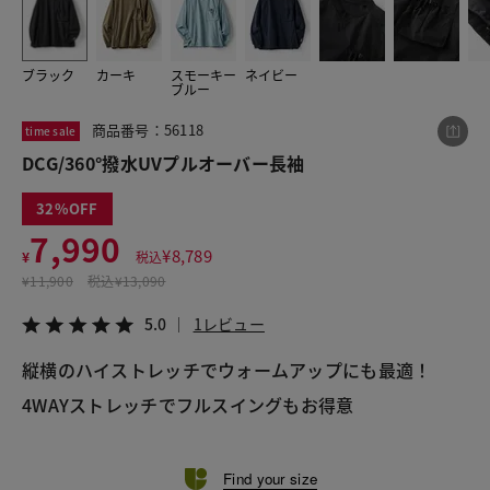
ブラック
カーキ
スモーキー
ネイビー
この商品をシェアする
ブルー
商品番号：56118
time sale
DCG/360°撥水UVプルオーバー長袖
DCG/360°撥水UVプルオーバー長袖
¥7,990
税込¥8,789
5.0
1レビュー
32
7,990
¥
8,789
¥
税込
¥
11,900
税込
¥13,090
LINE
X
メール
5.0
1レビュー
縦横のハイストレッチでウォームアップにも最適！
4WAYストレッチでフルスイングもお得意
Find your size