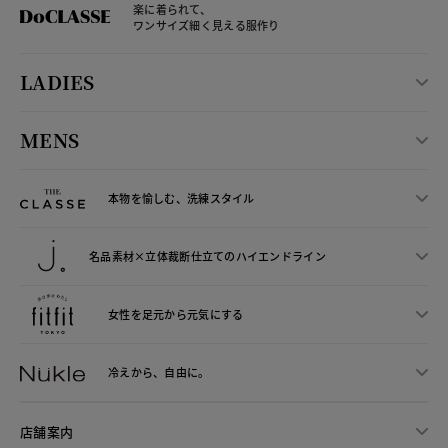
楽に着られて、
ワンサイズ細く見える服作り
LADIES
MENS
本物を愉しむ、洗練スタイル
名品素材×立体裁断仕立ての
ハイエンドライン
女性を足元から
元気にする
冷えから、
自由に。
店舗案内