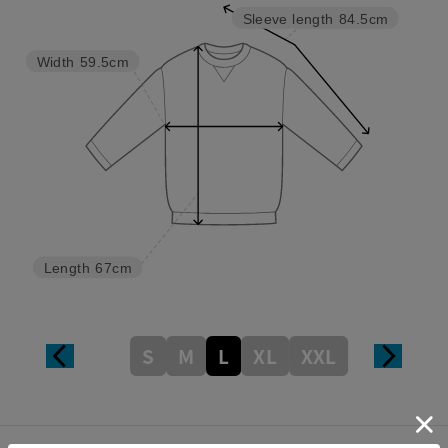
Sleeve length
84.5cm
Width
59.5cm
Length
67cm
S
M
L
XL
XXL