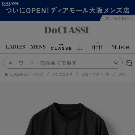
LADIES
MENS
DoCLASSE
メンズ
メンズゴルフ
DCG アウター一覧
DCG/36