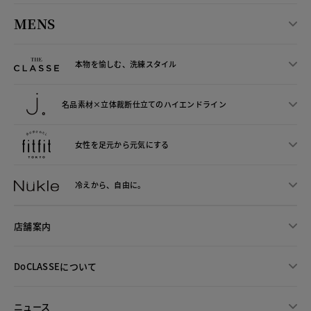
MENS
本物を愉しむ、洗練スタイル
名品素材×立体裁断仕立ての
ハイエンドライン
女性を足元から
元気にする
冷えから、
自由に。
店舗案内
DoCLASSEについて
ニュース