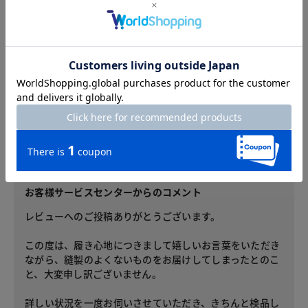
2025.02.07
VAnjac13
カラー：オリーブ
サイズ：L
機能には問題なく履きやすくて良かったですが、3回ほどしか
着用していないのに、ベルト通しのループ上部の縫製がほつれ
て取れてしまいました。他のループも縫製の糸の仕末が悪く、
ほつれるのではと感じてしまい残念です。
お客様サービスセンターからのコメント
レビューへのご投稿ありがとうございます。
この度は、履き心地につきまして嬉しいお言葉をいただき
ながら、縫製のよくないものをお届けしてしまったとのこ
と、大変申し訳ございません。
詳しい状況を一度お伺いさせていただき、きちんと検品し