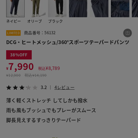
ネイビー
オリーブ
ブラック
この商品をシェアする
商品番号：56132
LIMITED
DCG・ヒートメッシュ/360°スポーツテーパードパン
DCG・ヒートメッシュ/360°スポーツテーパードパンツ
ツ
¥7,990
税込¥8,789
38
3.2
4レビュー
7,990
¥
8,789
¥
税込
¥
12,900
税込
¥14,190
3.2
4レビュー
LINE
X
メール
薄く軽くストレッチ してしかも撥水
雨も風もブッシュでもプレーがスムース
脚長見えするすっきりテーパード