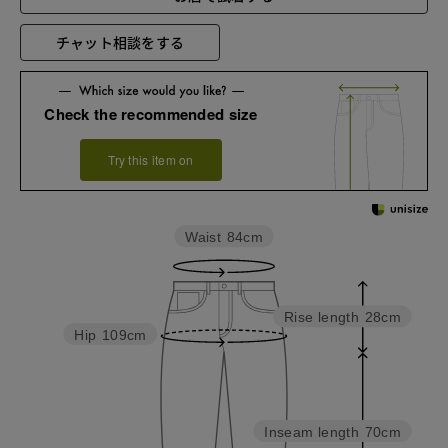
チャット相談をする
Check the recommended size
Try this item on
Waist
84cm
Rise length
28cm
Hip
109cm
Inseam length
70cm