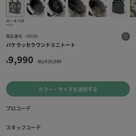
カーキパタ
この商品をシェアする
ーン
商品番号：56138
バケラッセラウンドミニトート
バケラッセラウンドミニトート
¥9,990
税込¥10,989
9,990
¥
10,989
¥
税込
カラー・サイズを選択する
LINE
X
メール
プロコーデ
スタッフコーデ