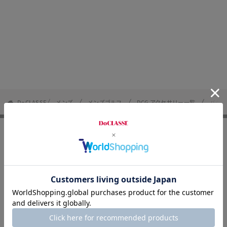
DoCLASSE
メンズ
メンズゴルフ
DCG アクセサリー一覧
バケラ
FOLLOW US
8/31まで
メルマガ登録で500円OFF！
8/31まで
LINEお友達登録で500円OFF！
アプリダウンロードで500円OFF！