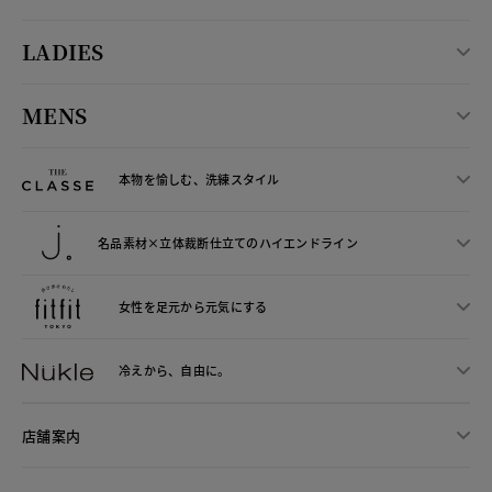
LADIES
MENS
本物を愉しむ、洗練スタイル
名品素材×立体裁断仕立ての
ハイエンドライン
女性を足元から
元気にする
冷えから、
自由に。
店舗案内