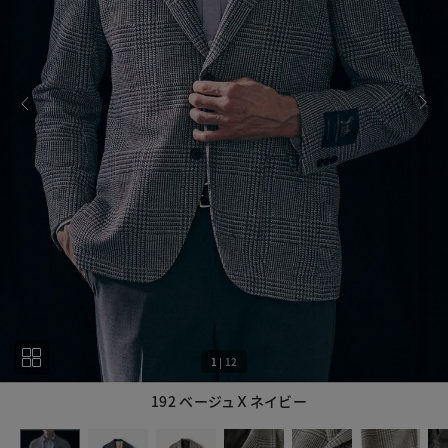
1
|
12
192 ベージュＸネイビー
1
12