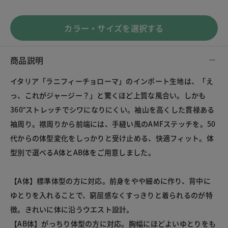
カラー・サイズを選択する
商品説明
イタリア「ラニフィーチョローマ」のインポート生地は、「え
っ、これがジャージー？」と驚くほど上質な風合い。しかも
360°ストレッチでシワになりにくい。袖山を高くした貫禄ある
袖周り。襟周りから前端には、手縫い風のAMFステッチを。50
代からの体型変化をしっかりと受け止める、快適フィット。体
型別で選べるA体とAB体をご用意しました。
【A体】標準体型の方に対応。前身をやや細めに作り、背中に
ゆとりを入れることで、窮屈感なくすっきりと着られるのが特
徴。きれいに体に沿うウエスト設計。
【AB体】がっちり体型の方に対応。胸幅にほどよいゆとりをも