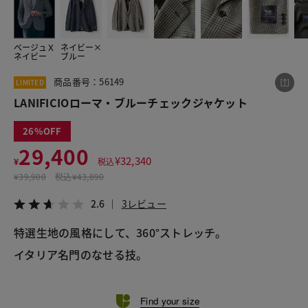
ベージュＸ
ネイビー×
この商品をシェアする
ネイビー
ブルー
商品番号：56149
LIMITED
LANIFICIOローマ・ブルーチェックジャケット
LANIFICIOローマ・ブルーチェックジャケット
¥29,400
税込¥32,340
2.6
3レビュー
26
29,400
¥
32,340
¥
税込
¥
39,900
税込
¥43,890
LINE
X
メール
2.6
3レビュー
特選生地の風格にして、360°ストレッチ。
イタリア名門のなせる技。
Find your size