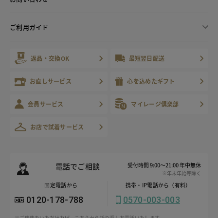
ご利用ガイド
返品・交換OK
最短翌日配送
お直しサービス
心を込めたギフト
会員サービス
マイレージ倶楽部
お店で試着サービス
電話でご相談
受付時間 9:00～21:00 年中無休
※年末年始等除く
固定電話から
携帯・IP電話から（有料）
0120-178-788
0570-003-003
※ご申告をいただければ、こちらから折り返しお電話いたします