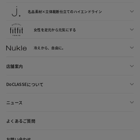
名品素材×立体裁断仕立ての
ハイエンドライン
女性を足元から
元気にする
冷えから、
自由に。
店舗案内
DoCLASSEについて
ニュース
よくあるご質問
お問い合わせ