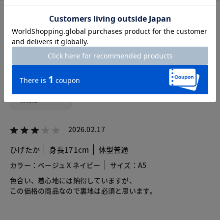
カスタマーレビュー
総合評価
2.6
3レビュー
2026.02.17
ひげたか
身長171cm
体型普通
カラー：ベージュＸネイビー
サイズ：A5
色合い、着心地には納得していますが、
この価格の商品なので裏地は必須と思います。