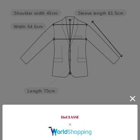
Shoulder width
45cm
Sleeve length
61.5cm
Width
54.5cm
Length
73cm
A4
A5
A6
AB6
AB7
AB8