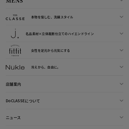
MENS
本物を愉しむ、洗練スタイル
名品素材×立体裁断仕立ての
ハイエンドライン
女性を足元から
元気にする
冷えから、
自由に。
店舗案内
DoCLASSEについて
ニュース