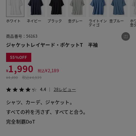
ホワイト
ネイビー
ブラック
杢グレー
ライトイン
杢ブルー
ホ
この商品をシェアする
ディゴ
杢
商品番号：56163
ジャケットレイヤード・ポケットT 半袖
ジャケットレイヤード・ポケットT 半袖
¥1,990
税込¥2,189
4.4
28レビュー
55
1,990
¥
2,189
¥
税込
¥
4,490
税込
¥4,939
4.4
28レビュー
LINE
X
メール
シャツ、カーデ、ジャケット。

すべての衿を汚さず、すべてと合う。

完全制覇DoT