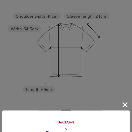
Sleeve length
24cm
Shoulder width
44cm
Width
54.5cm
Length
69cm
S
M
L
XL
XXL