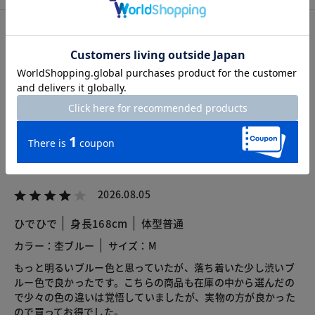
カスタマーレビュー
総合評価
4.4
28レビュー
2026.08.05
ひでひで
身長168cm
体型普通
カラー：杢ブルー
サイズ：M
もっと明るいブルー色と思っていたが、落ち着いた少し渋いブ
ルー色で良かったです。こちらの商品も在庫の中から選んだの
で少々の色の違いは覚悟していましたが、実物の方が良かった
ので買ってお得でした。