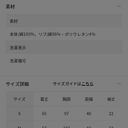
素材
素材
本体/綿100%，リブ/綿96%・ポリウレタン4%
洗濯表示
洗濯機可
サイズ詳細
サイズガイドは
こちら
サイズ
着丈
胸囲
肩幅
袖丈
S
65
97
40
22
M
67
103
42
23