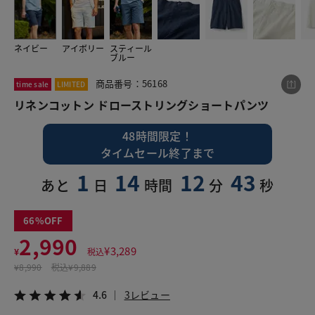
ネイビー
アイボリー
スティール
この商品をシェアする
ブルー
商品番号：56168
time sale
LIMITED
リネンコットン ドローストリングショートパンツ
リネンコットン ドローストリングショートパンツ
¥2,990
税込¥3,289
4.6
3レビュー
48時間限定！
タイムセール終了まで
1
14
12
42
あと
日
時間
分
秒
LINE
X
メール
66
2,990
¥
3,289
¥
税込
¥
8,990
税込
¥9,889
4.6
3レビュー