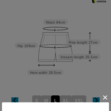
Waist
84cm
Rise length
27cm
Hip
109cm
Inseam length
25.5cm
Hem width
28.5cm
S
M
L
XL
XXL