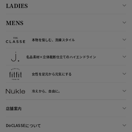
LADIES
MENS
本物を愉しむ、洗練スタイル
名品素材×立体裁断仕立ての
ハイエンドライン
女性を足元から
元気にする
冷えから、
自由に。
店舗案内
DoCLASSEについて