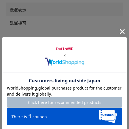
洗濯表示
洗濯機可
サイズ詳細
サイズガイドは
こちら
サイズ
着丈
胸囲
肩幅
袖丈
A5
72
107
44.5
60
A6
74
110
46
61
A7
76
114
47.5
62
AB5
72
110
45.5
60