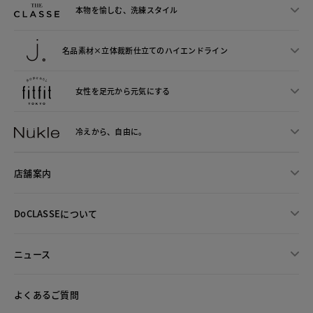
本物を愉しむ、洗練スタイル
名品素材×立体裁断仕立ての
ハイエンドライン
女性を足元から
元気にする
冷えから、
自由に。
店舗案内
DoCLASSEについて
ニュース
よくあるご質問