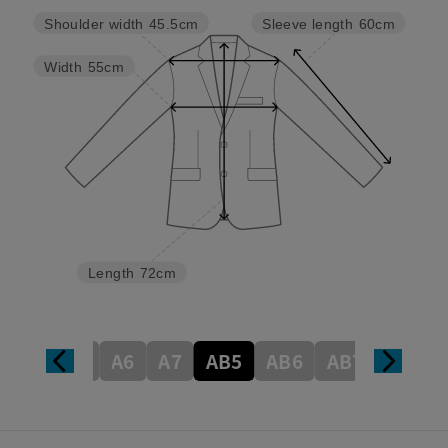
Shoulder width
45.5cm
Sleeve length
60cm
Width
55cm
Length
72cm
A5
A6
A7
AB5
AB6
AB7
AB8