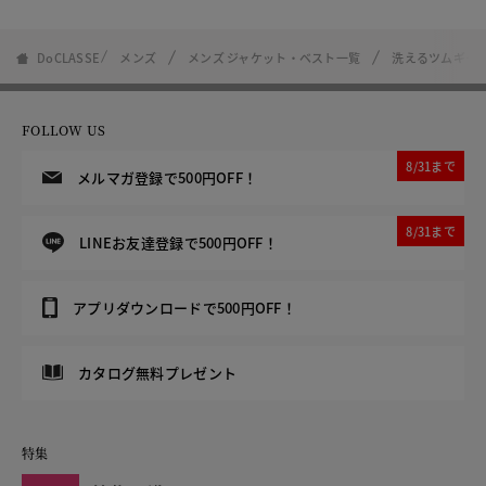
DoCLASSE
メンズ
メンズ ジャケット・ベスト一覧
洗えるツムギート
FOLLOW US
8/31まで
メルマガ登録で500円OFF！
8/31まで
LINEお友達登録で500円OFF！
アプリダウンロードで500円OFF！
カタログ無料プレゼント
特集