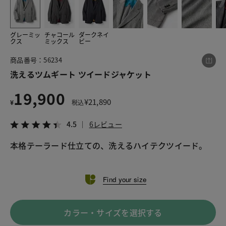
グレーミッ
チャコール
ダークネイ
この商品をシェアする
クス
ミックス
ビー
商品番号：56234
洗えるツムギート ツイードジャケット
洗えるツムギート ツイードジャケット
¥19,900
税込¥21,890
4.5
6レビュー
19,900
¥
21,890
¥
税込
4.5
6レビュー
本格テーラード仕立ての、洗えるハイテクツイード。
LINE
X
メール
Find your size
カラー・サイズを選択する