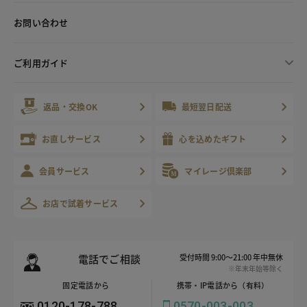
お問い合わせ
ご利用ガイド
返品・交換OK
最短翌日配送
お直しサービス
心を込めたギフト
会員サービス
マイレージ倶楽部
お店で試着サービス
電話でご相談
受付時間 9:00～21:00 年中無休
※年末年始等除く
固定電話から
携帯・IP電話から（有料）
0120-178-788
0570-003-003