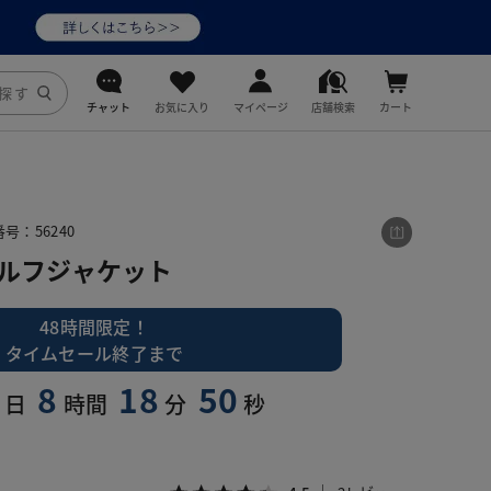
チャット
お気に入り
マイページ
店舗検索
カート
DoCLASSE
j.
号：56240
ゴルフジャケット
fitfit
48時間限定！
タイムセール終了まで
8
18
49
日
時間
分
秒