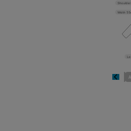
Shoulder
Width
55
Le
A5