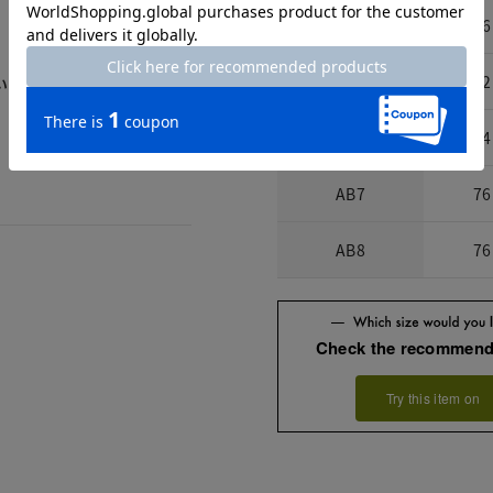
A7
76
AB5
72
いかと。
AB6
74
AB7
76
AB8
76
Check the recommend
Try this item on