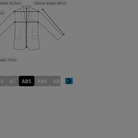
 width
45.5cm
Sleeve length
60cm
cm
ngth
72cm
A6
A7
AB5
AB6
AB7
AB8