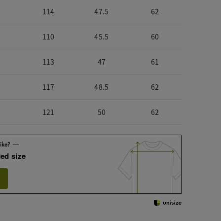
114
47.5
62
110
45.5
60
113
47
61
117
48.5
62
121
50
62
ed size