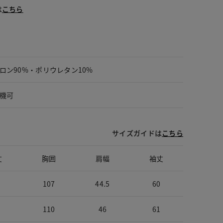
は
こちら
ロン90%・ポリウレタン10%
機可
サイズガイドは
こちら
丈
胸囲
肩幅
袖丈
107
44.5
60
110
46
61