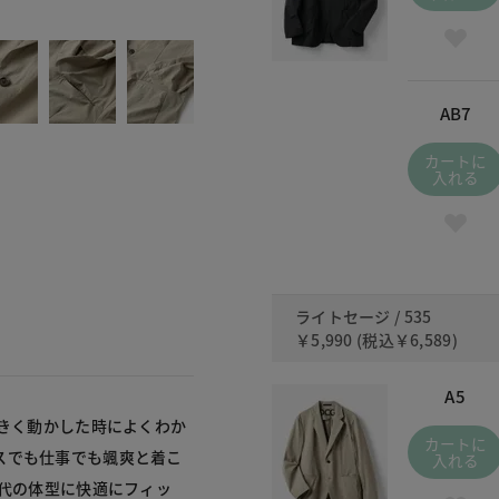
535 
AB7
カートに
入れる
ライトセージ / 535
￥5,990
(税込
￥6,589
)
A5
大きく動かした時によくわか
カートに
スでも仕事でも颯爽と着こ
入れる
0代の体型に快適にフィッ