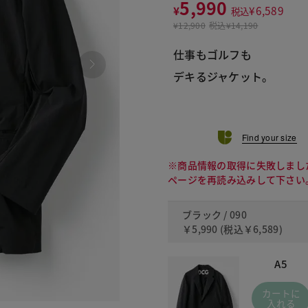
5,990
¥
¥
6,589
税込
¥
12,900
税込
¥14,190
仕事もゴルフも
デキるジャケット。
Find your size
※商品情報の取得に失敗しまし
ページを再読み込みして下さい
ブラック / 090
￥5,990
(税込
￥6,589
)
A5
カートに
入れる