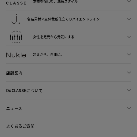
本物を愉しむ、洗練スタイル
名品素材×立体裁断仕立ての
ハイエンドライン
女性を足元から
元気にする
冷えから、
自由に。
店舗案内
DoCLASSEについて
ニュース
よくあるご質問