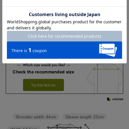
XL
70
115
46
24
XXL
72
121
48
24
お店で試着する
チャット相談をする
店頭在庫を見る
Check the recommended size
Try this item on
Sleeve length
23cm
Shoulder width
44cm