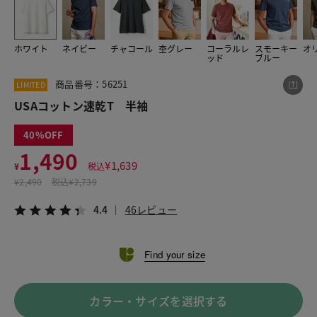
ホワイト
ネイビー
チャコール
杢グレー
コーラルレ
スモーキー
オ
この商品をシェアする
ッド
ブルー
商品番号：56251
LIMITED
USAコットン速乾T 半袖
USAコットン速乾T 半袖
¥1,490
税込¥1,639
4.4
46レビュー
40
1,490
¥
1,639
¥
税込
¥
2,490
税込
¥2,739
LINE
X
メール
4.4
46レビュー
Find your size
カラー・サイズを選択する