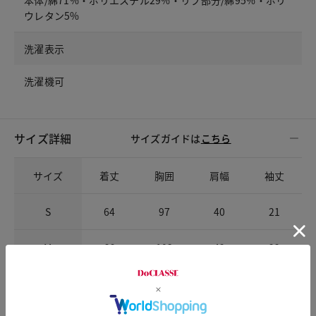
本体/綿71%・ポリエステル29%・リブ部分/綿95%・ポリ
ウレタン5%
洗濯表示
洗濯機可
サイズ詳細
サイズガイドは
こちら
サイズ
着丈
胸囲
肩幅
袖丈
S
64
97
40
21
M
66
103
42
22
L
68
109
44
23