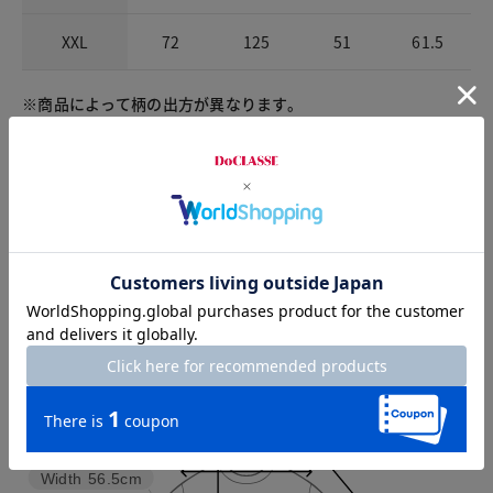
XXL
72
125
51
61.5
※商品によって柄の出方が異なります。
チャット相談をする
Check the recommended size
Try this item on
Sleeve length
60.5cm
Shoulder width
47cm
Width
56.5cm