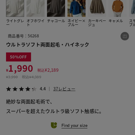
ライトグレ
オフホワイ
チャコール
ネイビー×
カーキベー
キャメル
ス
この商品をシェアする
ー
ト
ブルー
ジュ
ブ
商品番号：56268
ウルトラソフト両面起毛・ハイネック
ウルトラソフト両面起毛・ハイネック
¥1,990
税込¥2,189
4.4
37レビュー
50
1,990
¥
2,189
¥
税込
¥
3,990
税込
¥4,389
4.4
37レビュー
LINE
X
メール
絶妙な両面起毛術で、
スーパーを超えたウルトラ級ソフト触感に。
Find your size