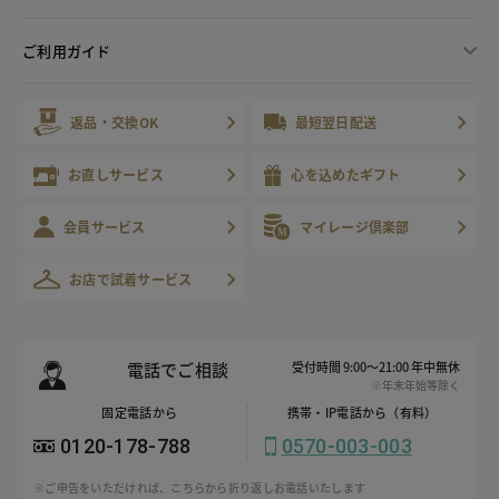
ご利用ガイド
返品・交換OK
最短翌日配送
お直しサービス
心を込めたギフト
会員サービス
マイレージ倶楽部
お店で試着サービス
電話でご相談
受付時間 9:00～21:00 年中無休
※年末年始等除く
固定電話から
携帯・IP電話から（有料）
0120-178-788
0570-003-003
※ご申告をいただければ、こちらから折り返しお電話いたします