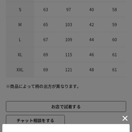
S
63
97
40
58
M
65
103
42
59
L
67
109
44
60
XL
69
115
46
61
XXL
69
121
48
61
※商品によって柄の出方が異なります。
お店で試着する
チャット相談をする