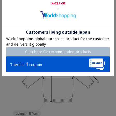
Check the recommended size
Try this item on
Sleeve length
60cm
Shoulder width
44cm
Width
54.5cm
Length
67cm