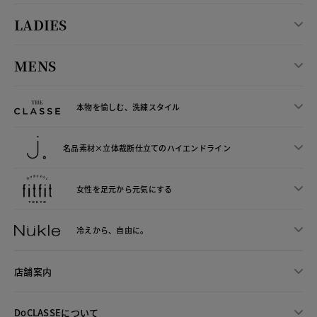
LADIES
MENS
本物を愉しむ、洗練スタイル
名品素材×立体裁断仕立ての
ハイエンドライン
女性を足元から
元気にする
冷えから、
自由に。
店舗案内
DoCLASSEについて