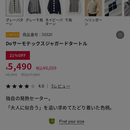
グレーパタ
グレー千鳥
ネイビーパ
千鳥
ヘリンボー
この商品をシェアする
ーン
ターン
ン
商品番号：56320
LIMITED
Doサーモテックスジャガードタートル
Doサーモテックスジャガードタートル
¥5,490
税込¥6,039
4.0
5レビュー
21
5,490
¥
6,039
¥
税込
¥
6,990
税込
¥7,689
LINE
X
メール
4.0
5レビュー
独自の発熱セーター。
「大人に似合う」を追い求めてたどり着いた色柄。
Find your size