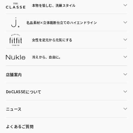
本物を愉しむ、洗練スタイル
名品素材×立体裁断仕立ての
ハイエンドライン
女性を足元から
元気にする
冷えから、
自由に。
店舗案内
DoCLASSEについて
ニュース
よくあるご質問