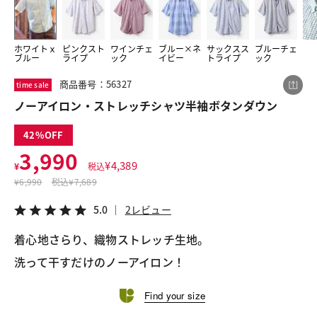
ホワイトｘ
ピンクスト
ワインチェ
ブルー×ネ
サックスス
ブルーチェ
この商品をシェアする
ブルー
ライプ
ック
イビー
トライプ
ック
商品番号：56327
time sale
ノーアイロン・ストレッチシャツ半袖ボタンダウン
ノーアイロン・ストレッチシャツ半袖ボタンダウン
¥3,990
税込¥4,389
5.0
2レビュー
42
3,990
¥
4,389
¥
税込
¥
6,990
税込
¥7,689
LINE
X
メール
5.0
2レビュー
着心地さらり、織物ストレッチ生地。
洗って干すだけのノーアイロン！
Find your size