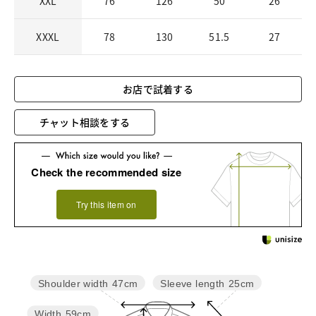
XXL
76
126
50
26
XXXL
78
130
51.5
27
お店で試着する
チャット相談をする
Check the recommended size
Try this item on
Sleeve length
25cm
Shoulder width
47cm
Width
59cm