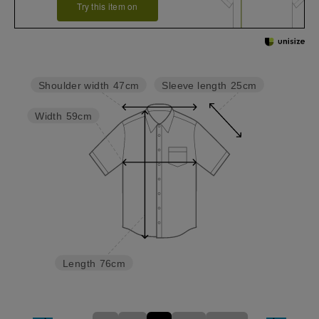
Try this item on
Sleeve length
25cm
Shoulder width
47cm
Width
59cm
Length
76cm