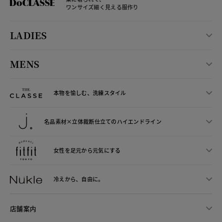
ワンサイズ細く見える服作り
LADIES
MENS
本物を愉しむ、洗練スタイル
名品素材×立体裁断仕立ての
ハイエンドライン
女性を足元から
元気にする
冷えから、
自由に。
店舗案内