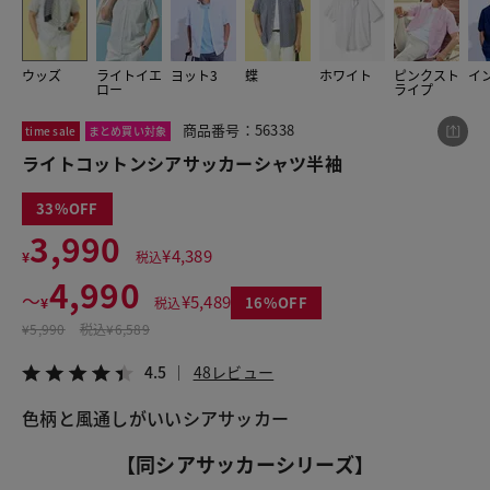
ウッズ
ライトイエ
ヨット3
蝶
ホワイト
ピンクスト
イ
この商品をシェアする
ロー
ライプ
商品番号：56338
time sale
まとめ買い対象
ライトコットンシアサッカーシャツ半袖
ライトコットンシアサッカーシャツ半袖
¥4,990
税込¥5,489
4.5
48レビュー
33
3,990
¥
4,389
¥
税込
4,990
〜
¥
5,489
16
¥
税込
LINE
X
メール
¥
5,990
税込
¥6,589
4.5
48レビュー
【同シアサッカーシリーズ】