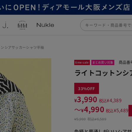
トンシアサッカーシャツ半袖
商品番号
time sale
まとめ買い対象
ライトコットンシ
33
3,990
¥
¥
4,389
税込
4,990
〜
¥
¥
5,489
税込
¥
5,990
税込
¥6,589