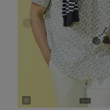
1
|
49