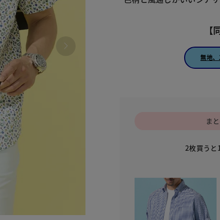
【
無地、
まと
2枚買うと