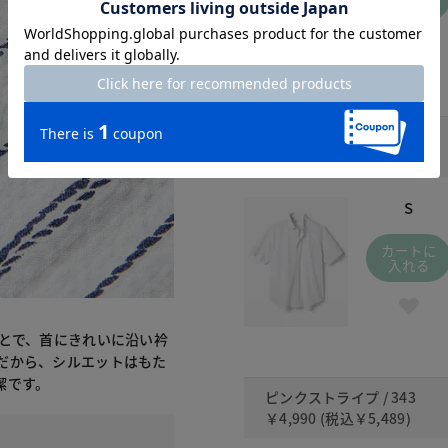
入れる
ホワイト / 010
￥4,990
(税込
￥5,489
)
S
カートに
入れる
ことで、首にきれいに沿い衿
だから、シルエットはもた
潔です。
ピンクストライプ / 343
￥4,990
(税込
￥5,489
)