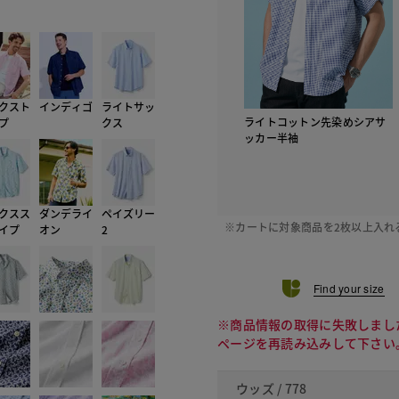
212 ラ
クスト
インディゴ
ライトサッ
ライトコットン先染めシアサ
プ
クス
ッカー半袖
クスス
ダンデライ
ペイズリー
※カートに対象商品を2枚以上入れ
イプ
オン
2
Find your size
※商品情報の取得に失敗しまし
ページを再読み込みして下さい
ウッズ / 778