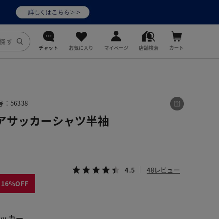
チャット
お気に入り
マイページ
店舗検索
カート
DoCLASSE
j.
：56338
アサッカーシャツ半袖
fitfit
4.5
48レビュー
16