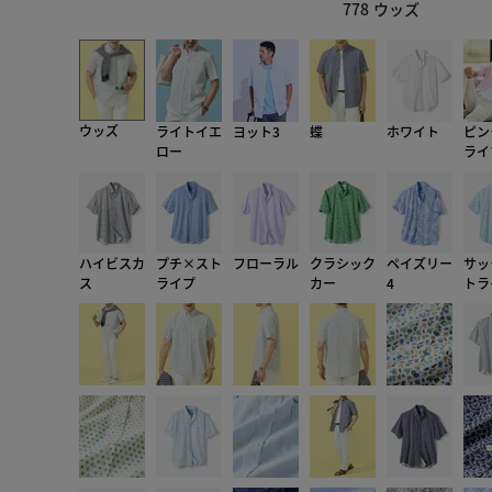
778 ウッズ
ウッズ
ライトイエ
ヨット3
蝶
ホワイト
ピン
ロー
ライ
ハイビスカ
プチ×スト
フローラル
クラシック
ペイズリー
サッ
ス
ライプ
カー
4
トラ