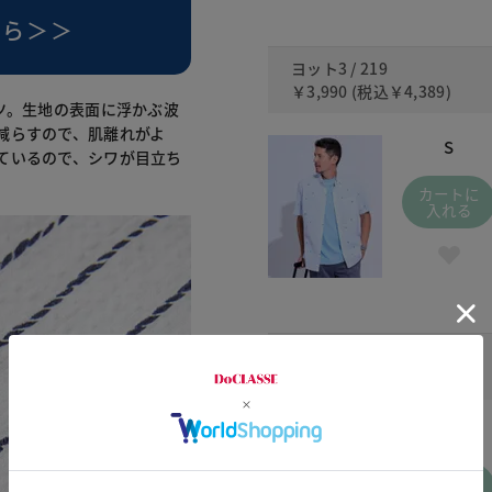
ちら＞＞
ヨット3 / 219
￥3,990
(税込
￥4,389
)
ツ。生地の表面に浮かぶ波
減らすので、肌離れがよ
S
ているので、シワが目立ち
カートに
入れる
蝶 / 777
￥4,990
(税込
￥5,489
)
S
カートに