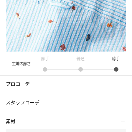
厚手
普通
薄手
生地の厚さ
プロコーデ
スタッフコーデ
素材