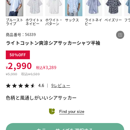
ブルースト
ホワイトｘ
ホワイト・
サックス
ライトネイ
ペイズリー
フ
この商品をシェアする
ライプ
ネイビー
パターン
ビー
商品番号：56339
ライトコットン爽涼シアサッカーシャツ半袖
ライトコットン爽涼シアサッカーシャツ半袖
¥2,990
税込¥3,289
4.6
9レビュー
50
2,990
¥
3,289
¥
税込
¥
5,990
税込
¥6,589
4.6
9レビュー
LINE
X
メール
色柄と風通しがいいシアサッカー
Find your size