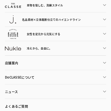
本物を愉しむ、洗練スタイル
名品素材×立体裁断仕立ての
ハイエンドライン
女性を足元から
元気にする
冷えから、
自由に。
店舗案内
DoCLASSEについて
ニュース
よくあるご質問