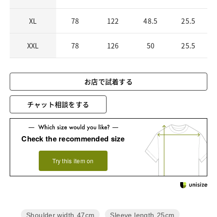
XL
78
122
48.5
25.5
XXL
78
126
50
25.5
お店で試着する
チャット相談をする
Check the recommended size
Try this item on
Sleeve length
25cm
Shoulder width
47cm