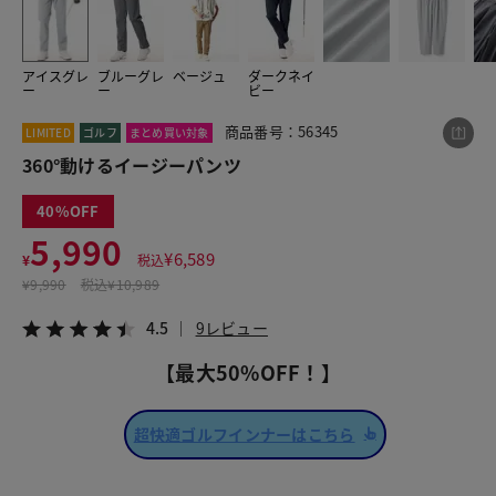
アイスグレ
ブルーグレ
ベージュ
ダークネイ
この商品をシェアする
ー
ー
ビー
商品番号：56345
LIMITED
ゴルフ
まとめ買い対象
360°動けるイージーパンツ
360°動けるイージーパンツ
¥5,990
税込¥6,589
4.5
9レビュー
40
5,990
¥
6,589
¥
税込
¥
9,990
税込
¥10,989
LINE
X
メール
4.5
9レビュー
【最大50%OFF！】
超快適ゴルフインナーはこちら