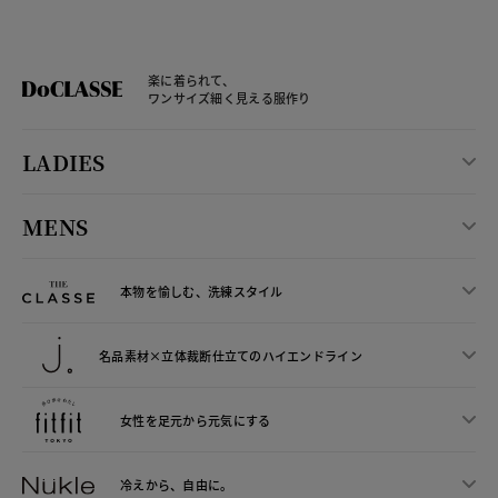
楽に着られて、
ワンサイズ細く見える服作り
LADIES
MENS
本物を愉しむ、洗練スタイル
名品素材×立体裁断仕立ての
ハイエンドライン
女性を足元から
元気にする
冷えから、
自由に。