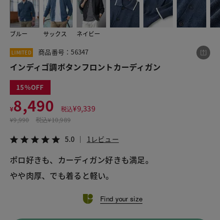
ブルー
サックス
ネイビー
この商品をシェアする
商品番号：56347
LIMITED
インディゴ調ボタンフロントカーディガン
インディゴ調ボタンフロントカーディガン
¥8,490
税込¥9,339
15
5.0
1レビュー
8,490
¥
9,339
¥
税込
¥
9,990
税込
¥10,989
5.0
1レビュー
LINE
X
メール
ポロ好きも、カーディガン好きも満足。
やや肉厚、でも着ると軽い。
Find your size