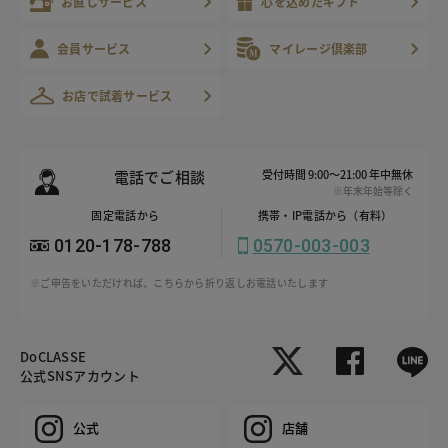
お直しサービス
心を込めたギフト
会員サービス
マイレージ倶楽部
お店で試着サービス
電話でご相談
受付時間 9:00～21:00 年中無休
※年末年始等除く
固定電話から
携帯・IP電話から（有料）
0120-178-788
0570-003-003
※ご申告をいただければ、こちらから折り返しお電話いたします
DoCLASSE
公式SNSアカウント
公式
店舗