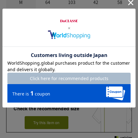
M
64
103
42
58
L
66
109
44
59
XL
68
115
46
60
XXL
68
121
48
60
お店で試着する
チャット相談をする
店頭在庫を見る
Check the recommended size
Try this item on