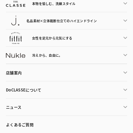
本物を愉しむ、洗練スタイル
名品素材×立体裁断仕立ての
ハイエンドライン
女性を足元から
元気にする
冷えから、
自由に。
店舗案内
DoCLASSEについて
ニュース
よくあるご質問