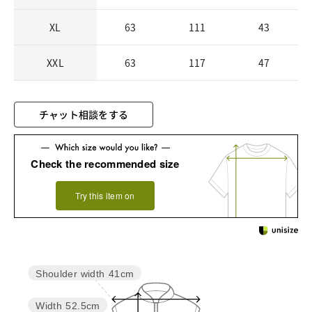
XL
63
111
43
XXL
63
117
47
チャット相談をする
Check the recommended size
Try this item on
Shoulder width
41cm
Width
52.5cm