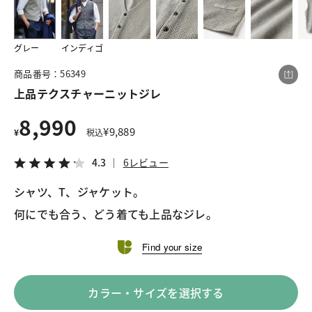
グレー
インディゴ
この商品をシェアする
商品番号：56349
上品テクスチャーニットジレ
上品テクスチャーニットジレ
¥8,990
税込¥9,889
8,990
4.3
6レビュー
¥
9,889
¥
税込
4.3
6レビュー
シャツ、T、ジャケット。
LINE
X
メール
何にでも合う、どう着ても上品なジレ。
Find your size
カラー・サイズを選択する