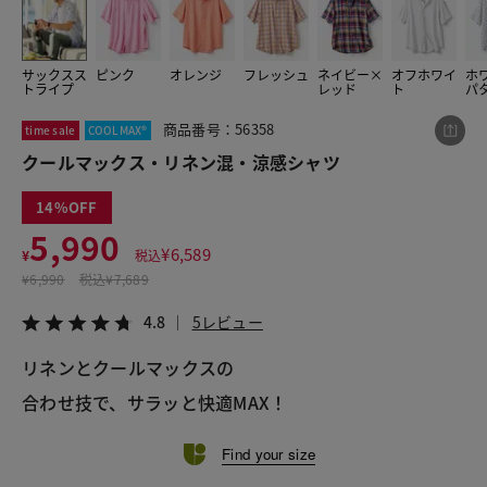
サックスス
ピンク
オレンジ
フレッシュ
ネイビー×
オフホワイ
ホ
この商品をシェアする
トライプ
レッド
ト
パ
商品番号：56358
time sale
COOLMAX®
クールマックス・リネン混・涼感シャツ
クールマックス・リネン混・涼感シャツ
¥5,990
税込¥6,589
4.8
5レビュー
14
5,990
¥
6,589
¥
税込
¥
6,990
税込
¥7,689
LINE
X
メール
4.8
5レビュー
リネンとクールマックスの
合わせ技で、サラッと快適MAX！
Find your size