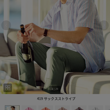
1
|
29
419 サックスストライプ
1
29