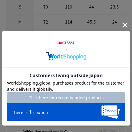
S
70
110
44
23.5
M
72
114
45.5
24
L
74
118
47
24.5
XL
76
122
48.5
25
XXL
76
126
50
25.5
※商品によって柄の出方が異なります。
お店で試着する
チャット相談をする
店頭在庫を見る