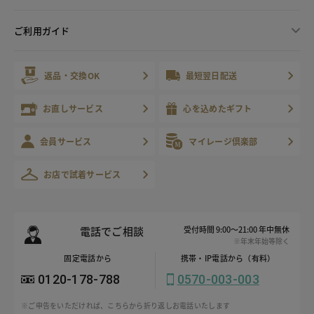
ご利用ガイド
返品・交換OK
最短翌日配送
お直しサービス
心を込めたギフト
会員サービス
マイレージ倶楽部
お店で試着サービス
電話でご相談
受付時間 9:00～21:00 年中無休
※年末年始等除く
固定電話から
携帯・IP電話から（有料）
0120-178-788
0570-003-003
※ご申告をいただければ、こちらから折り返しお電話いたします