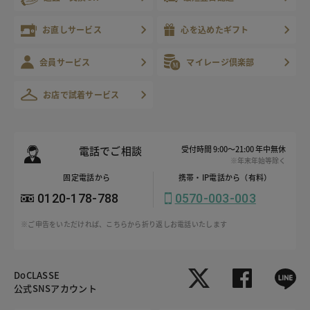
お直しサービス
心を込めたギフト
会員サービス
マイレージ倶楽部
お店で試着サービス
電話でご相談
受付時間 9:00～21:00 年中無休
※年末年始等除く
固定電話から
携帯・IP電話から（有料）
0120-178-788
0570-003-003
※ご申告をいただければ、こちらから折り返しお電話いたします
DoCLASSE
公式SNSアカウント