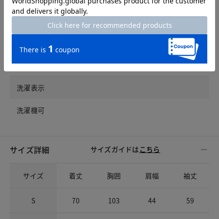
素材
素材
表地/綿34%・ポリエステル34%・再生繊維（セルロース）
30%・ポリウレタン2%，裏地/ポリエステル100%
洗濯表示
洗濯機可
サイズ詳細
サイズガイドは
こちら
サイズ
着丈
胸囲
肩幅
袖丈
S
70
103
44
59