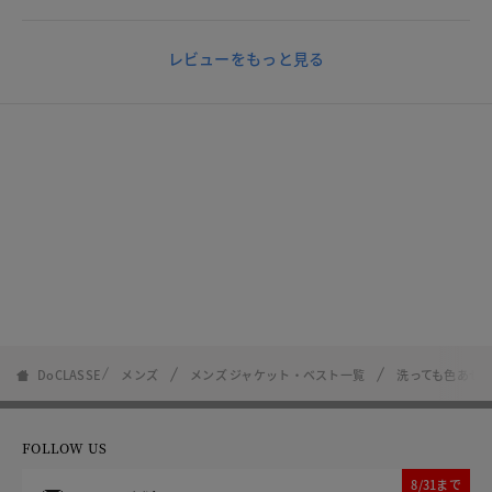
レビューをもっと見る
DoCLASSE
メンズ
メンズ ジャケット・ベスト一覧
洗っても色あせ
FOLLOW US
8/31まで