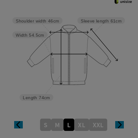
Sleeve length
61cm
Shoulder width
46cm
Width
54.5cm
Length
74cm
S
M
L
XL
XXL