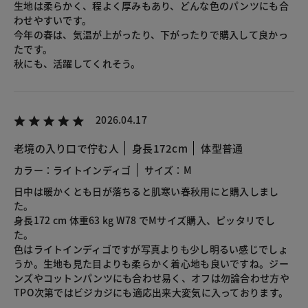
生地は柔らかく、程よく厚みもあり、どんな色のパンツにも合
わせやすいです。
今年の春は、気温が上がったり、下がったりで購入して良かっ
たです。
秋にも、活躍してくれそう。
2026.04.17
老境の入り口で佇む人
身長172cm
体型普通
カラー：ライトインディゴ
サイズ：M
日中は暖かくとも日が落ちると肌寒い春秋用にと購入しまし
た。
身長172 cm 体重63 kg W78 でMサイズ購入、ピッタリでし
た。
色はライトインディゴですが写真よりも少し明るい感じでしょ
うか。生地も見た目よりも柔らかく着心地も良いですね。ジー
ンズやコットンパンツにも合わせ易く、オフは勿論合わせ方や
TPO次第ではビジカジにも適応出来大変気に入っております。