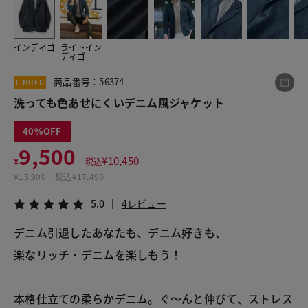
インディゴ
ライトイン
この商品をシェアする
ディゴ
商品番号：56374
LIMITED
洗っても色あせにくいデニム風ジャケット
洗っても色あせにくいデニム風ジャケット
¥9,500
税込¥10,450
5.0
4レビュー
40
9,500
¥
10,450
¥
税込
¥
15,900
税込
¥17,490
LINE
X
メール
5.0
4レビュー
デニム引退したあなたも、デニム好きも、
楽なリッチ・デニムを楽しもう！
本格仕立ての柔らかデニム。ぐ～んと伸びて、ストレス