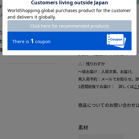
入れる
テカしている。衣擦れの音
いのはこれからの時期は良
たら出ました。ポケット周
太ももあたりにも擦ったよ
検品を頑張ってほしい。
交換・返品はお気軽に！
△：残りわずか
～頃お届け：入荷次第、お届け。
再入荷予約：メールでお知らせ。
1週間前後でお届け： 詳しくは
こ
商品についてのお問い合わせ
素材