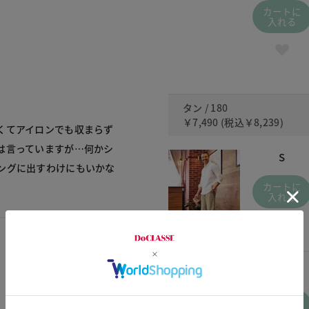
カートに
入れる
タン / 180
￥7,490
(税込
￥8,239
)
くてアイロンでも収まらず
は言っていますが…何かシ
S
ングに出すわけにもいかな
カートに
入れる
XXXL
カートに