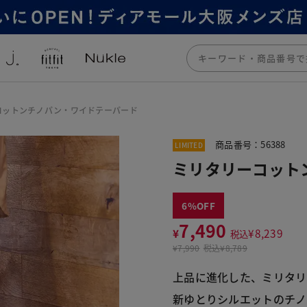
コットンチノパン・ワイドテーパード
商品番号：56388
LIMITED
ミリタリーコット
6
7,490
¥
¥
8,239
税込
¥
7,990
税込
¥8,789
上品に進化した、ミリタ
新ゆとりシルエットのチノ