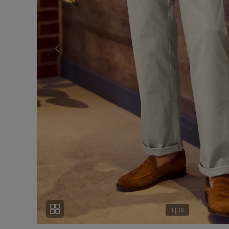
1
|
16