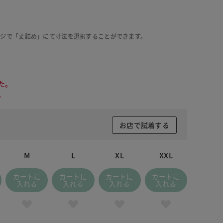
ージで「丈詰め」にて寸法を選択することができます。
た。
。
お店で試着する
M
L
XL
XXL
カートに
カートに
カートに
カートに
入れる
入れる
入れる
入れる