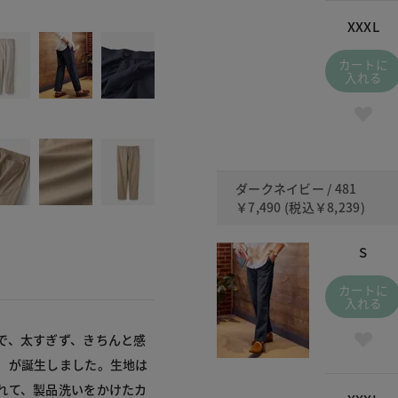
481 ダ
XXXL
カートに
入れる
ダークネイビー / 481
￥7,490
(税込
￥8,239
)
S
カートに
入れる
で、太すぎず、きちんと感
」が誕生しました。生地は
れて、製品洗いをかけたカ