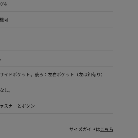
00%
機可
。
サイドポケット。後ろ：左右ポケット（左は釦有り）
なし。
ァスナーとボタン
サイズガイドは
こちら