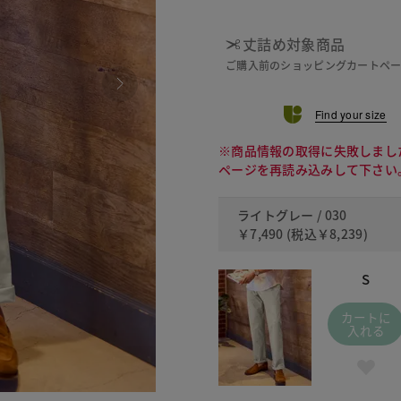
丈詰め対象商品
ご購入前のショッピングカートペ
Find your size
※商品情報の取得に失敗しまし
ページを再読み込みして下さい
ライトグレー / 030
￥7,490
(税込
￥8,239
)
S
カートに
入れる