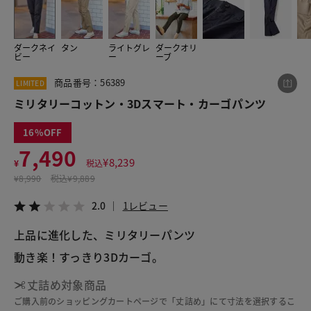
ダークネイ
タン
ライトグレ
ダークオリ
この商品をシェアする
ビー
ー
ーブ
商品番号：56389
LIMITED
ミリタリーコットン・3Dスマート・カーゴパンツ
ミリタリーコットン・3Dスマート・カーゴパンツ
¥7,490
税込¥8,239
2.0
1レビュー
16
7,490
¥
8,239
¥
税込
¥
8,990
税込
¥9,889
LINE
X
メール
2.0
1レビュー
上品に進化した、ミリタリーパンツ
動き楽！すっきり3Dカーゴ。
丈詰め対象商品
ご購入前のショッピングカートページで「丈詰め」にて寸法を選択するこ