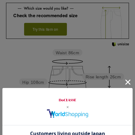
Check the recommended size
Try this item on
Waist
86cm
Rise length
26cm
Hip
108cm
Inseam length
82cm