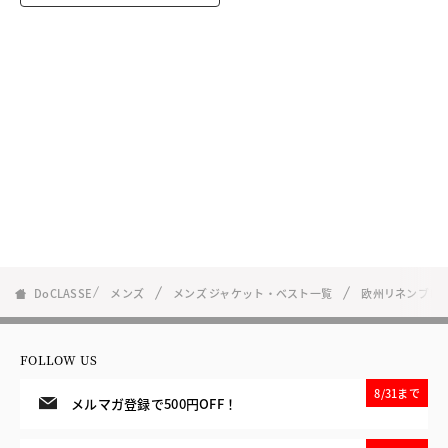
DoCLASSE
メンズ
メンズ ジャケット・ベスト一覧
欧州リネンブレ
FOLLOW US
8/31まで
メルマガ登録で500円OFF！