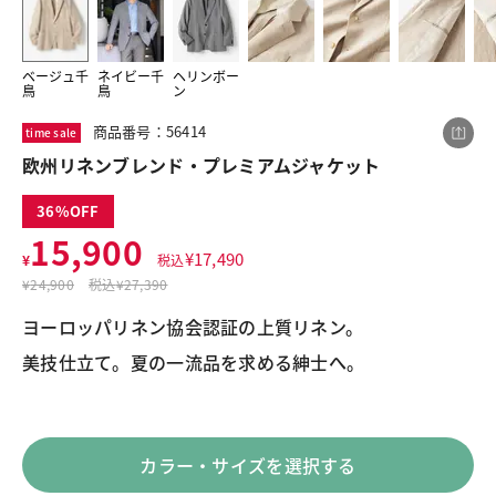
ベージュ千
ネイビー千
ヘリンボー
この商品をシェアする
鳥
鳥
ン
商品番号：56414
time sale
欧州リネンブレンド・プレミアムジャケット
欧州リネンブレンド・プレミアムジャケット
¥15,900
税込¥17,490
36
15,900
¥
17,490
¥
税込
¥
24,900
税込
¥27,390
ヨーロッパリネン協会認証の上質リネン。
LINE
X
メール
カラー・サイズを選択する