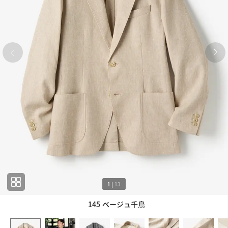
1
|
13
145 ベージュ千鳥
1
13