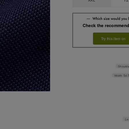
Check the recommend
Try this item on
Shoulde
Width
54.
Le