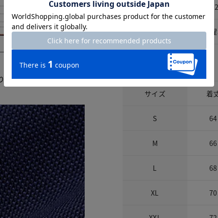
素材
綿5
洗濯表示
洗濯
サイズ詳細
ります。鹿の子独特の凹凸
。
サイズ
着
S
64
M
66
L
68
XL
70
XXL
72