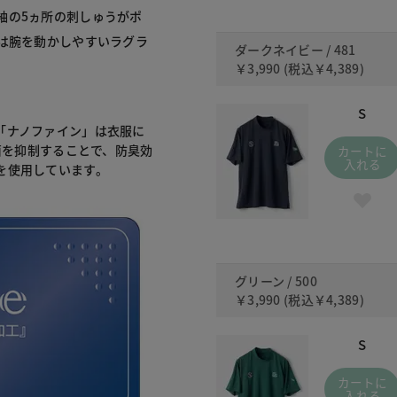
袖の5ヵ所の刺しゅうがポ
は腕を動かしやすいラグラ
ダークネイビー / 481
￥3,990
(税込
￥4,389
)
S
「ナノファイン」は衣服に
菌を抑制することで、防臭効
カートに
入れる
を使用しています。
グリーン / 500
￥3,990
(税込
￥4,389
)
S
カートに
入れる