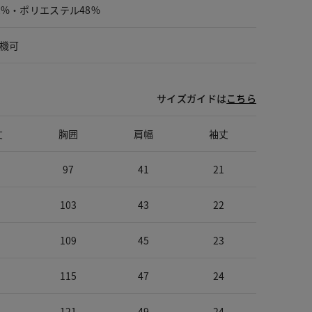
2%・ポリエステル48%
機可
サイズガイドは
こちら
丈
胸囲
肩幅
袖丈
97
41
21
103
43
22
109
45
23
115
47
24
121
49
24