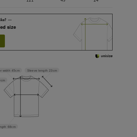
ed size
Sleeve length
23cm
r width
45cm
5cm
ngth
68cm