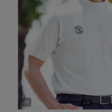
1
|
18