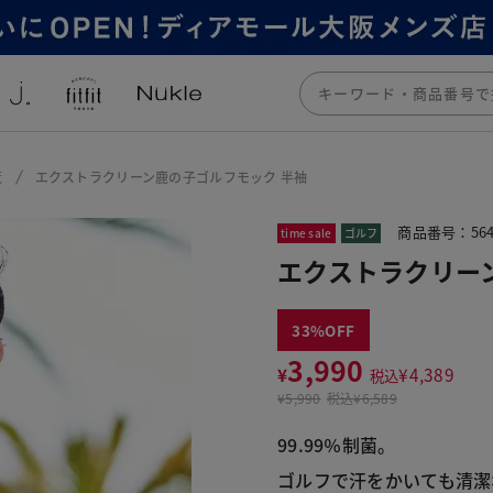
覧
エクストラクリーン鹿の子ゴルフモック 半袖
商品番号：564
time sale
ゴルフ
エクストラクリー
33
3,990
¥
¥
4,389
税込
¥
5,990
税込
¥6,589
99.99％制菌。

ゴルフで汗をかいても清潔