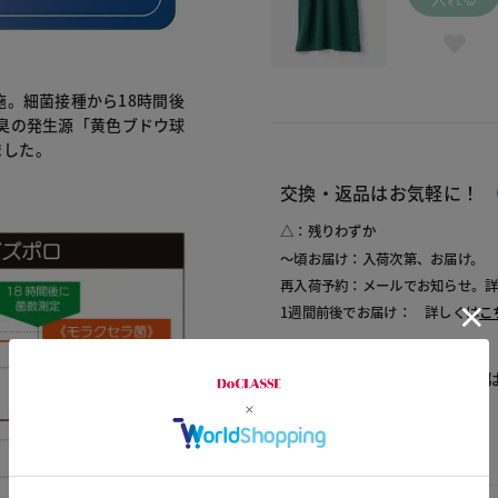
を実施。細菌接種から18時間後
臭の発生源「黄色ブドウ球
ました。
交換・返品はお気軽に！
△：残りわずか
～頃お届け：入荷次第、お届け。
再入荷予約：メールでお知らせ。
1週間前後でお届け： 詳しくは
こ
商品についてのお問い合わせ
素材