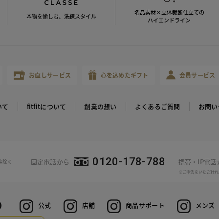
名品素材×立体裁断仕立ての
本物を愉しむ、洗練スタイル
ハイエンドライン
お直しサービス
心を込めたギフト
会員サービス
いて
fitfitについて
創業の想い
よくあるご質問
お問い
0120-178-788
固定電話から
携帯・IP電
等除く
※ご申告をいただけれ
公式
店舗
商品サポート
メンズ