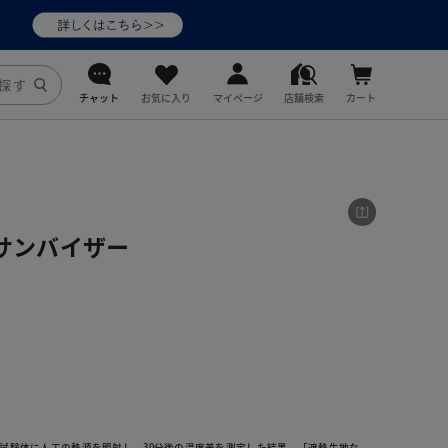
チャット
お気に入り
マイページ
店舗検索
カート
DoCLASSE
j.
Lサンバイザー
fitfit
試験体に人工の熱源を照射し、30分後の温度差を測定した結果、「遮熱生地な