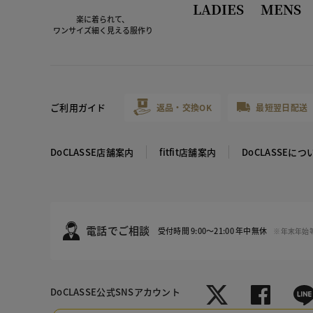
LADIES
MENS
楽に着られて、
ワンサイズ細く見える服作り
ご利用ガイド
返品・交換OK
最短翌日配送
DoCLASSE店舗案内
fitfit店舗案内
DoCLASSEにつ
電話でご相談
受付時間 9:00～21:00 年中無休
※年末年始
DoCLASSE
公式SNSアカウント
オフホワイ
ベージュ
ネイビー
ボルドー