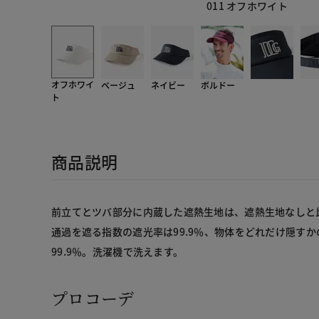
011 オフホワイト
オフホワイ
ベージュ
ネイビー
ボルドー
ト
商品説明
前立てとツバ部分に内蔵した遮熱生地は、遮熱生地なしと比
通過を遮る指数の遮光率は99.9％、物体をどれだけ隠す
99.9％。洗濯機で洗えます。
プロコーデ