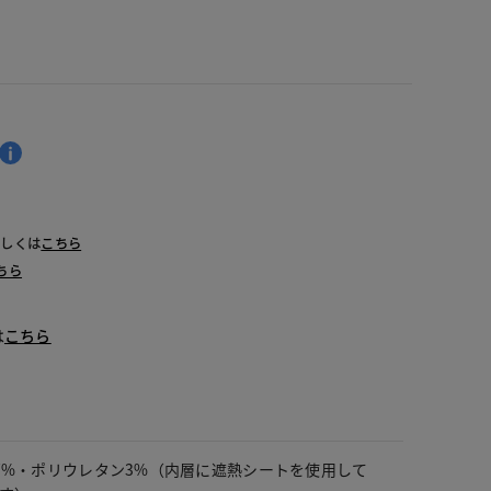
詳しくは
こちら
ちら
は
こちら
7%・ポリウレタン3%（内層に遮熱シートを使用して