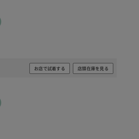
 ベージュ
お店で試着する
店頭在庫を見る