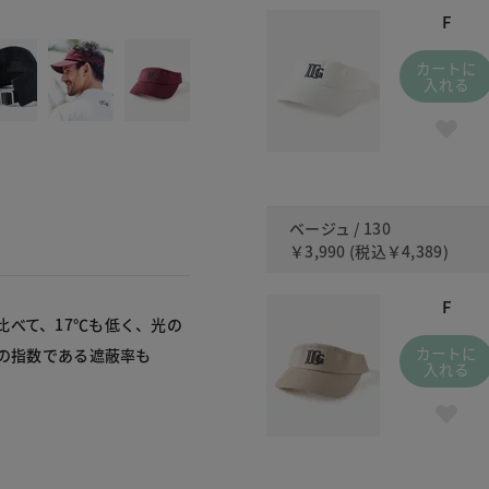
130
F
カートに
入れる
ベージュ / 130
￥3,990
(税込
￥4,389
)
F
べて、17℃も低く、光の
カートに
かの指数である遮蔽率も
入れる