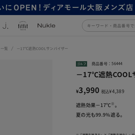
ー一覧
－17℃遮熱COOLサンバイザー
商品番号：56444
ゴルフ
－17℃遮熱COO
3,990
¥
¥
4,389
税込
※
遮熱効果－17℃
。
夏の光も99.9％遮る。
※「遮熱生地あり」と「遮熱生地なし」の