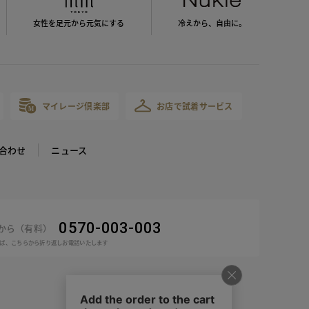
女性を足元から
元気にする
冷えから、
自由に。
マイレージ倶楽部
お店で試着サービス
合わせ
ニュース
0570-003-003
話から（有料）
ば、こちらから折り返しお電話いたします