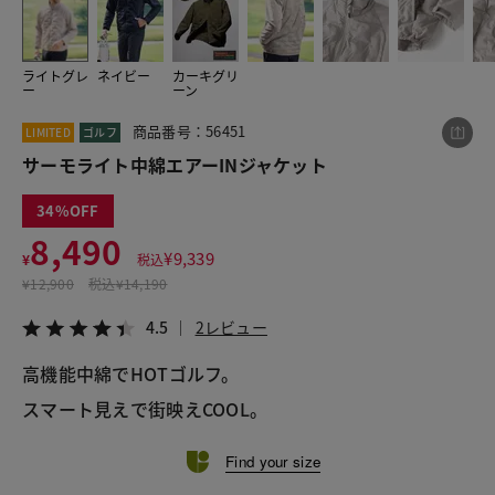
ライトグレ
ネイビー
カーキグリ
この商品をシェアする
ー
ーン
商品番号：56451
LIMITED
ゴルフ
サーモライト中綿エアーINジャケット
サーモライト中綿エアーINジャケット
¥8,490
税込¥9,339
4.5
2レビュー
34
8,490
¥
9,339
¥
税込
¥
12,900
税込
¥14,190
LINE
X
メール
4.5
2レビュー
高機能中綿でHOTゴルフ。
スマート見えで街映えCOOL。
Find your size