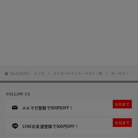
DoCLASSE
メンズ
メンズ ジャケット・ベスト一覧
サーモライト中綿
FOLLOW US
8/31まで
メルマガ登録で500円OFF！
8/31まで
LINEお友達登録で500円OFF！