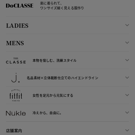
楽に着られて、
ワンサイズ細く見える服作り
LADIES
MENS
本物を愉しむ、洗練スタイル
名品素材×立体裁断仕立ての
ハイエンドライン
女性を足元から
元気にする
冷えから、
自由に。
店舗案内