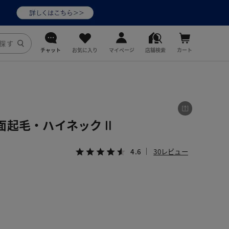
チャット
お気に入り
マイページ
店舗検索
カート
DoCLASSE
j.
面起毛・ハイネックⅡ
fitfit
4.6
30レビュー