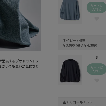
カートに
入れる
ネイビー / 480
￥3,990
(税込
￥4,389
)
S
解消臭するデオドラントテ
をかいても臭いが気になり
カートに
入れる
杢チャコール / 176