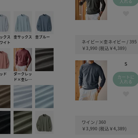
入れる
395 ネイ
ックス
杢サックス
杢ブルー
ネイビー×杢ネイビー / 395
ワイト
￥3,990
(税込
￥4,389
)
S
ッド
ダークレッ
カートに
ド×杢レッ
入れる
ド
ワイン / 360
￥3,990
(税込
￥4,389
)