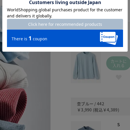
杢サックス / 397
￥3,990
(税込
￥4,389
)
S
カートに
入れる
杢ブルー / 442
￥3,990
(税込
￥4,389
)
S