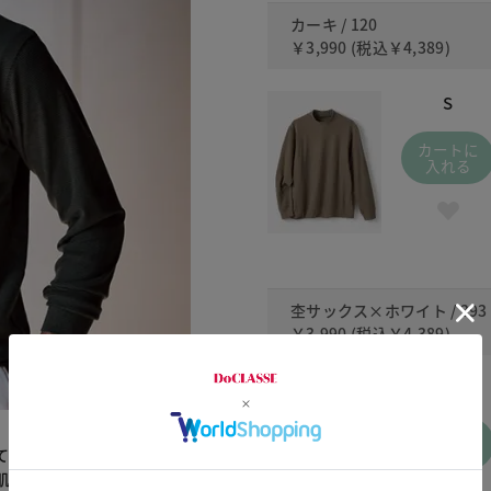
カーキ / 120
￥3,990
(税込
￥4,389
)
S
カートに
入れる
杢サックス×ホワイト / 393
￥3,990
(税込
￥4,389
)
S
カートに
入れる
て熱を逃さず、薄手なのに
肌触りです。