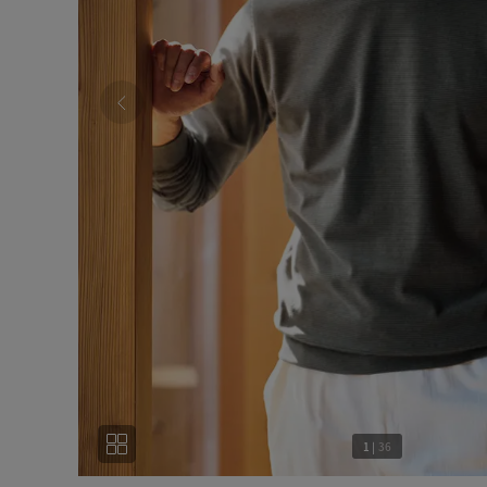
1
|
36