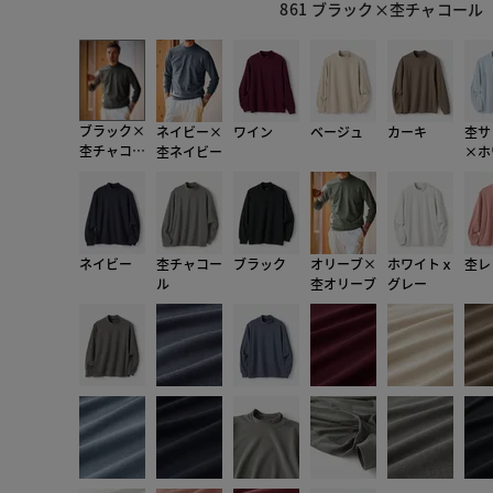
861 ブラック×杢チャコール
ブラック×
ネイビー×
ワイン
ベージュ
カーキ
杢サ
杢チャコー
杢ネイビー
×ホ
ル
ネイビー
杢チャコー
ブラック
オリーブ×
ホワイトｘ
杢レ
ル
杢オリーブ
グレー