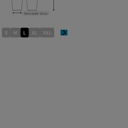
Hem width
21cm
S
M
L
XL
XXL