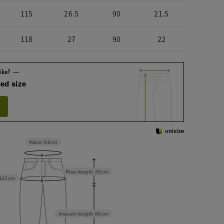
115
26.5
90
21.5
118
27
90
22
ed size
Waist
86cm
Rise length
26cm
112cm
Inseam length
90cm