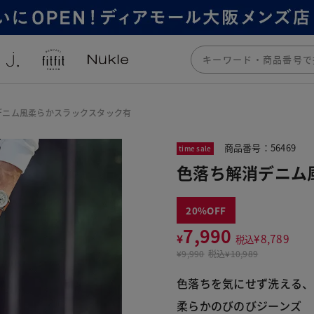
デニム風柔らかスラックスタック有
商品番号：56469
time sale
色落ち解消デニム
20
7,990
¥
¥
8,789
税込
¥
9,990
税込
¥10,989
色落ちを気にせず洗える、

柔らかのびのびジーンズ