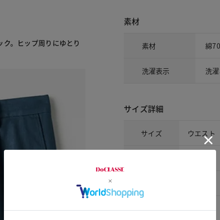
素材
ック。ヒップ周りにゆとり
素材
綿7
洗濯表示
洗濯
サイズ詳細
サイズ
ウエスト
S
78
M
82
L
86