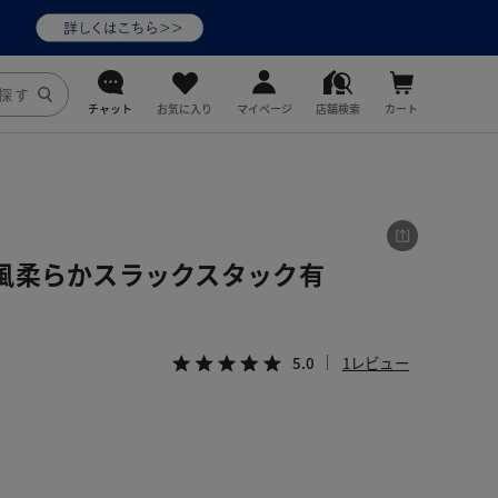
チャット
お気に入り
マイページ
店舗検索
カート
DoCLASSE
j.
風柔らかスラックスタック有
fitfit
5.0
1レビュー