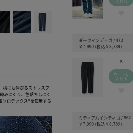
入れる
472 ダ
ダークインディゴ / 472
￥7,990
(税込
￥8,789
)
S
カートに
入れる
、横にも伸びるストレスフ
、縮みにくく、色落ちしにく
維ソロテックス®を使用する
ミディアムインディゴ / 862
￥7,990
(税込
￥8,789
)