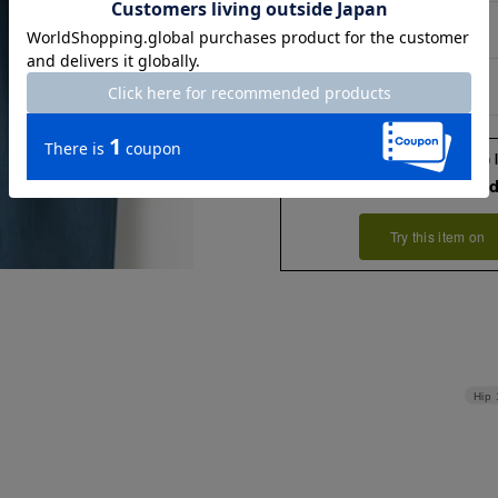
XL
90
XXL
94
Check the recommend
Try this item on
Hip