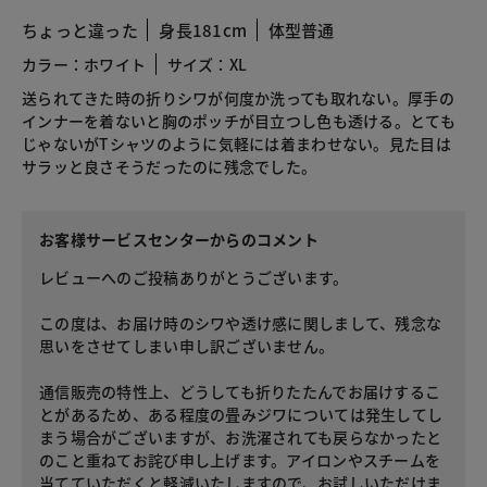
ちょっと違った
身長181cm
体型普通
カラー：ホワイト
サイズ：XL
送られてきた時の折りシワが何度か洗っても取れない。厚手の
インナーを着ないと胸のポッチが目立つし色も透ける。とても
じゃないがTシャツのように気軽には着まわせない。見た目は
サラッと良さそうだったのに残念でした。
お客様サービスセンターからのコメント
レビューへのご投稿ありがとうございます。
この度は、お届け時のシワや透け感に関しまして、残念な
思いをさせてしまい申し訳ございません。
通信販売の特性上、どうしても折りたたんでお届けするこ
とがあるため、ある程度の畳みジワについては発生してし
まう場合がございますが、お洗濯されても戻らなかったと
のこと重ねてお詫び申し上げます。アイロンやスチームを
当てていただくと軽減いたしますので、お試しいただけま