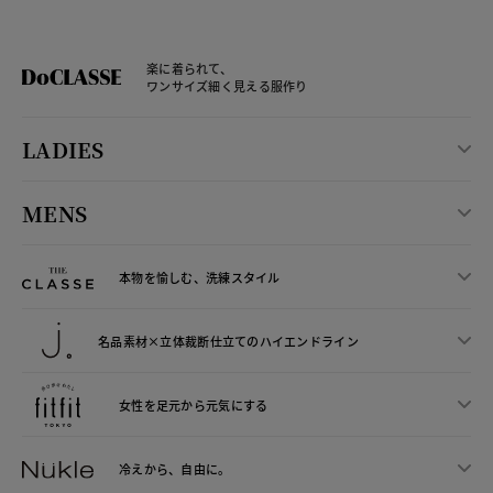
楽に着られて、
ワンサイズ細く見える服作り
LADIES
MENS
本物を愉しむ、洗練スタイル
名品素材×立体裁断仕立ての
ハイエンドライン
女性を足元から
元気にする
冷えから、
自由に。