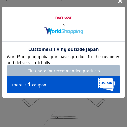
Check the recommended size
Try this item on
Sleeve length
61cm
Shoulder width
46cm
Width
56.5cm