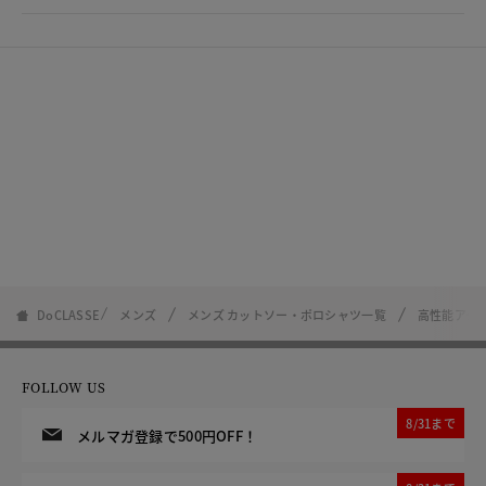
DoCLASSE
メンズ
メンズ カットソー・ポロシャツ一覧
高性能アクテ
FOLLOW US
8/31まで
メルマガ登録で500円OFF！