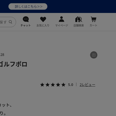
チャット
お気に入り
マイページ
店舗検索
カート
DoCLASSE
j.
28
ゴルフポロ
fitfit
5.0
2レビュー
カット、
り。