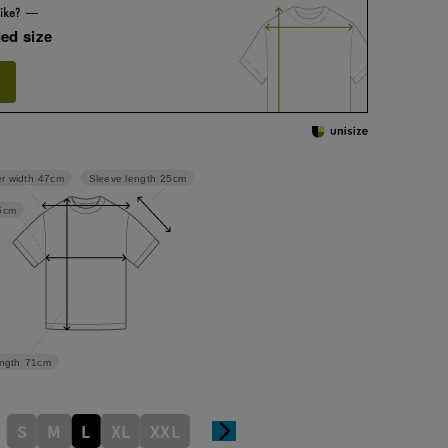
ed size
Sleeve length
25cm
r width
47cm
5cm
ngth
71cm
S
M
L
XL
XXL