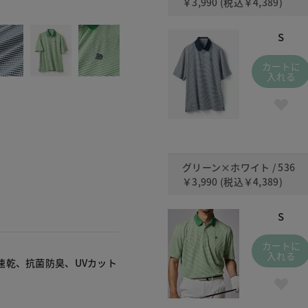
￥3,990
(税込
￥4,389
)
443 ネイ
S
カートに
入れる
グリーン×ホワイト / 536
￥3,990
(税込
￥4,389
)
S
カートに
入れる
速乾、抗菌防臭、UVカット