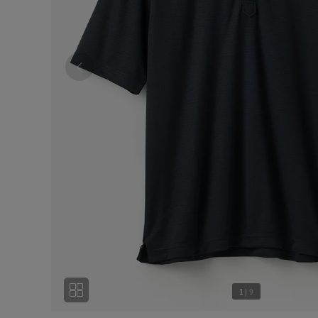
1
|
9