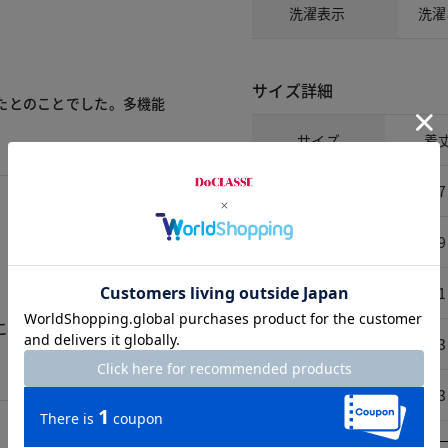
洗濯表示
洗濯
サイズ詳細
たとのことでした。多機能
サイズ
着
S
67
M
69
L
71
これからの季節に良さそう
XL
73
XXL
73