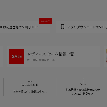
8/31まで
INEお友達登録で500円OFF！
アプリダウンロードで500円
レディース セール情報一覧
WEB限定お得なセール
名品素材×立体裁断仕立ての
本物を愉しむ、洗練スタイル
ハイエンドライン