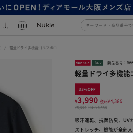
覧
軽量ドライ多機能ゴルフポロ
商品番号：566
time sale
ゴルフ
軽量ドライ多機能
33
3,990
¥
¥
4,389
税込
¥
5,990
税込
¥6,589
吸汗速乾、抗菌防臭、UV
ストレッチ。機能が全部入