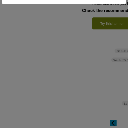
Check the recommend
Try this item on
Shoulde
Width
55.
Le