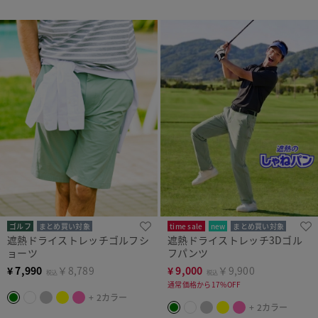
ゴルフ
まとめ買い対象
time sale
new
まとめ買い対象
遮熱ドライストレッチゴルフシ
遮熱ドライストレッチ3Dゴル
ョーツ
フパンツ
¥
7,990
￥8,789
¥
9,000
￥9,900
税込
税込
通常価格から17%OFF
+ 2カラー
+ 2カラー