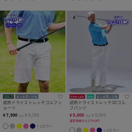
ゴルフ
まとめ買い対象
time sale
new
まとめ買い対象
遮熱ドライストレッチゴルフシ
遮熱ドライストレッチ3Dゴル
ョーツ
フパンツ
¥
7,990
￥8,789
¥
9,000
￥9,900
税込
税込
通常価格から17%OFF
+ 2カラー
+ 2カラー