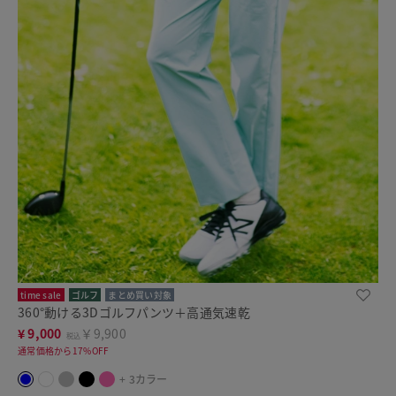
time sale
ゴルフ
まとめ買い対象
360°動ける3Dゴルフパンツ＋高通気速乾
¥
9,000
￥9,900
税込
通常価格から17%OFF
+ 3カラー