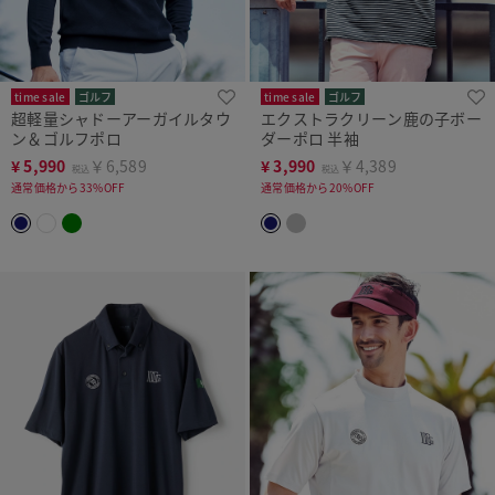
time sale
ゴルフ
time sale
ゴルフ
超軽量シャドーアーガイルタウ
エクストラクリーン鹿の子ボー
ン＆ゴルフポロ
ダーポロ 半袖
¥
5,990
￥6,589
¥
3,990
￥4,389
税込
税込
通常価格から33%OFF
通常価格から20%OFF