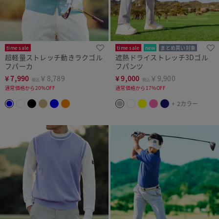
time sale
time sale
new
まとめ買い対象
超軽量ストレッチ動きラクゴル
遮熱ドライストレッチ3Dゴル
フパーカ
フパンツ
¥
7,990
￥8,789
¥
9,000
￥9,900
税込
税込
通常価格から20%OFF
通常価格から17%OFF
+ 2カラー