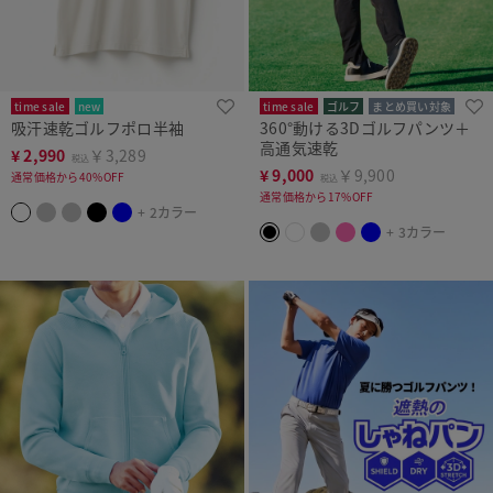
time sale
new
time sale
ゴルフ
まとめ買い対象
吸汗速乾ゴルフポロ半袖
360°動ける3Dゴルフパンツ＋
高通気速乾
¥
2,990
￥3,289
税込
¥
9,000
￥9,900
通常価格から40%OFF
税込
通常価格から17%OFF
+ 2カラー
+ 3カラー