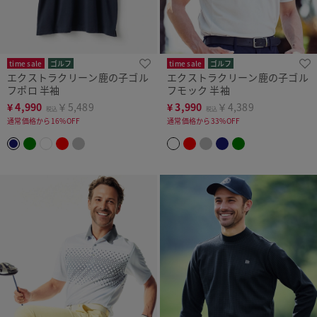
time sale
ゴルフ
time sale
ゴルフ
エクストラクリーン鹿の子ゴル
エクストラクリーン鹿の子ゴル
フポロ 半袖
フモック 半袖
¥
4,990
￥5,489
¥
3,990
￥4,389
税込
税込
通常価格から16%OFF
通常価格から33%OFF