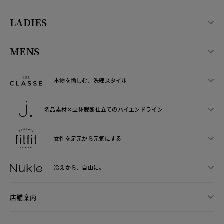
LADIES
MENS
本物を愉しむ、洗練スタイル
名品素材×立体裁断仕立ての
ハイエンドライン
女性を足元から
元気にする
冷えから、
自由に。
店舗案内