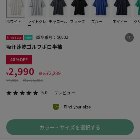
ホワイト
ライトグレ
チャコール
ブラック
ブルー
ネイビー
グ
この商品をシェアする
ー
商品番号：56632
time sale
new
吸汗速乾ゴルフポロ半袖
吸汗速乾ゴルフポロ半袖
¥2,990
税込¥3,289
5.0
2レビュー
40
2,990
¥
3,289
¥
税込
¥
4,990
税込
¥5,489
LINE
X
メール
5.0
2レビュー
Find your size
カラー・サイズを選択する