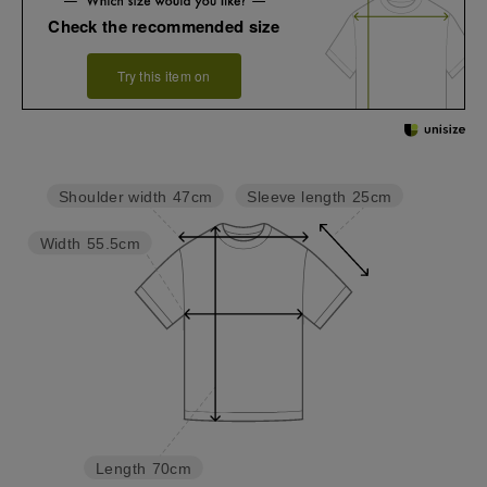
Check the recommended size
Try this item on
Sleeve length
25cm
Shoulder width
47cm
Width
55.5cm
Length
70cm