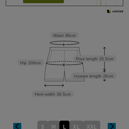
Waist
86cm
Rise length
25.5cm
Hip
106cm
Inseam length
26cm
Hem width
26.5cm
S
M
L
XL
XXL