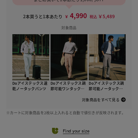
4,990
￥5,489
2本買うと1本あたり
￥
税込
対象商品
Doアイステックス速
Doアイステックス調
Doアイステックス調
乾ノータックパンツ
節可能ワンタックパ
節可能ノータックパ
ンツ
ンツ
対象商品をすべて見る
※カートに対象商品を2枚以上入れると自動で値引きが反映されます。
Find your size