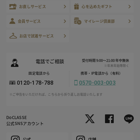
お直しサービス
心を込めたギフト
会員サービス
マイレージ倶楽部
お店で試着サービス
電話でご相談
受付時間 9:00～21:00 年中無休
※年末年始等除く
固定電話から
携帯・IP電話から（有料）
0120-178-788
0570-003-003
※ご申告をいただければ、こちらから折り返しお電話いたします
DoCLASSE
公式SNSアカウント
公式
店舗