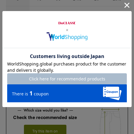
M
82
102
25
26
26
L
86
106
25.5
26
26.5
XL
90
110
26
26
27
XXL
94
114
26.5
26
27.5
お店で試着する
チャット相談をする
店頭在庫を見る
Check the recommended size
Try this item on