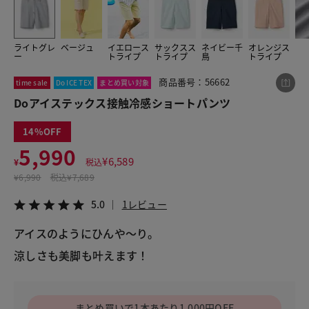
ライトグレ
ベージュ
イエロース
サックスス
ネイビー千
オレンジス
この商品をシェアする
ー
トライプ
トライプ
鳥
トライプ
商品番号：56662
time sale
Do ICE TEX
まとめ買い対象
Doアイステックス接触冷感ショートパンツ
Doアイステックス接触冷感ショートパンツ
¥5,990
税込¥6,589
5.0
1レビュー
14
5,990
¥
6,589
¥
税込
¥
6,990
税込
¥7,689
LINE
X
メール
5.0
1レビュー
アイスのようにひんや〜り。
涼しさも美脚も叶えます！
まとめ買いで1本あたり1,000円OFF