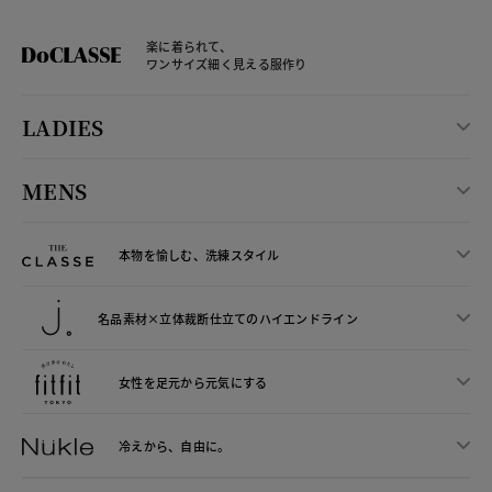
楽に着られて、
ワンサイズ細く見える服作り
LADIES
MENS
本物を愉しむ、洗練スタイル
名品素材×立体裁断仕立ての
ハイエンドライン
女性を足元から
元気にする
冷えから、
自由に。