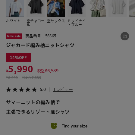
ホワイト
杢チャコー
杢サックス
ミッドナイ
この商品をシェアする
ル
トブルー
商品番号：56665
time sale
ジャカード編み柄ニットシャツ
ジャカード編み柄ニットシャツ
¥5,990
税込¥6,589
5.0
1レビュー
14
5,990
¥
6,589
¥
税込
¥
6,990
税込
¥7,689
LINE
X
メール
5.0
1レビュー
サマーニットの編み柄で
主張できるリゾート風シャツ
Find your size