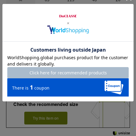
L
65
119
50
21
XL
67
125
52
22
XXL
67
131
54
22
お店で試着する
チャット相談をする
店頭在庫を見る
Check the recommended size
Try this item on