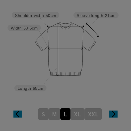
Sleeve length
21cm
Shoulder width
50cm
Width
59.5cm
Length
65cm
S
M
L
XL
XXL