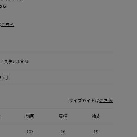
ちら
は
こちら
エステル100%
い可
サイズガイドは
こちら
丈
胸囲
肩幅
袖丈
107
46
19