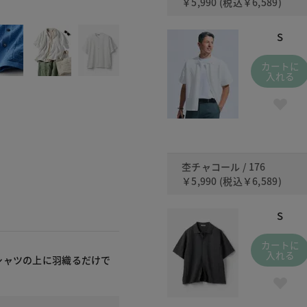
￥5,990
(税込
￥6,589
)
010
S
カートに
入れる
杢チャコール / 176
￥5,990
(税込
￥6,589
)
S
カートに
入れる
シャツの上に羽織るだけで