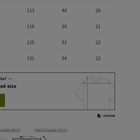
113
48
20
119
50
21
125
52
22
131
54
22
ed size
Sleeve length
21cm
r width
50cm