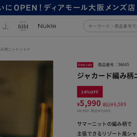
編み柄ニットシャツ
商品番号：56665
time sale
ジャカード編み柄
14
5,990
¥
¥
6,589
税込
¥
6,990
税込
¥7,689
サマーニットの編み柄で
主張できるリゾート風シャ