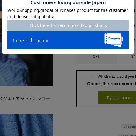
M
63
L
65
XL
67
XXL
67
Check the recommend
Try this item on
スクエアカットで、ショー
Shoulde