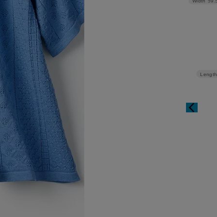
Width
59.
Length