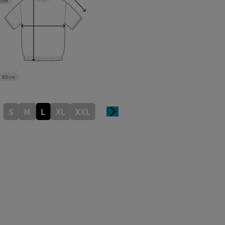
5cm
65cm
S
M
L
XL
XXL