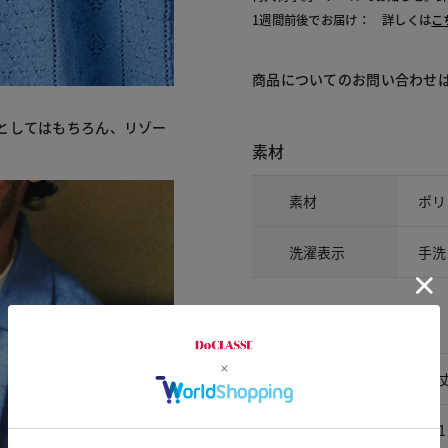
1週間前後でお届け： 詳しくは
こ
商品についてのお問い合わせ
としてはもちろん、リゾー
素材
素材
ポリ
洗濯表示
手洗
サイズ詳細
サイズ
着
S
61