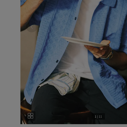
1
|
11