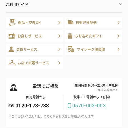
ご利用ガイド
返品・交換OK
最短翌日配送
お直しサービス
心を込めたギフト
会員サービス
マイレージ倶楽部
お店で試着サービス
電話でご相談
受付時間 9:00～21:00 年中無休
※年末年始等除く
固定電話から
携帯・IP電話から（有料）
0120-178-788
0570-003-003
※ご申告をいただければ、こちらから折り返しお電話いたします