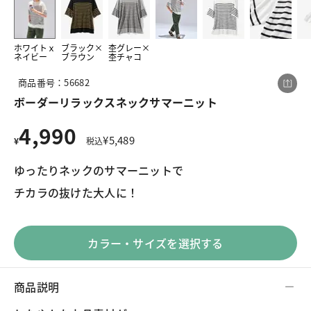
ホワイトｘ
ブラック×
杢グレー×
この商品をシェアする
ネイビー
ブラウン
杢チャコ
商品番号：56682
ボーダーリラックスネックサマーニット
ボーダーリラックスネックサマーニット
¥4,990
税込¥5,489
4,990
¥
5,489
¥
税込
ゆったりネックのサマーニットで
チカラの抜けた大人に！
LINE
X
メール
カラー・サイズを選択する
商品説明