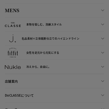
MENS
本物を愉しむ、洗練スタイル
名品素材×立体裁断仕立ての
ハイエンドライン
女性を足元から
元気にする
冷えから、
自由に。
店舗案内
DoCLASSEについて