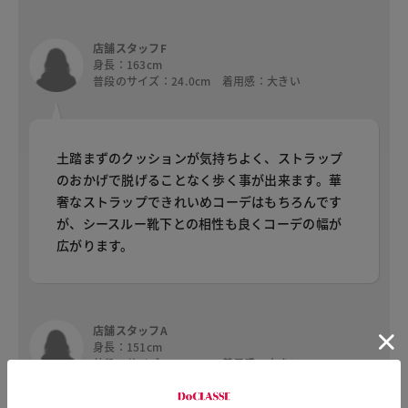
店舗スタッフF
身長：163cm
普段のサイズ：24.0cm 着用感：大きい
土踏まずのクッションが気持ちよく、ストラップ
のおかげで脱げることなく歩く事が出来ます。華
奢なストラップできれいめコーデはもちろんです
が、シースルー靴下との相性も良くコーデの幅が
広がります。
店舗スタッフA
身長：151cm
普段のサイズ：21.5cm 着用感：大きい