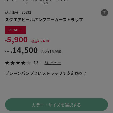
ーン
ージュ
商品番号：85332
この商品をシェアする
スクエアヒールパンプニーカーストラップ
59
スクエアヒールパンプニーカーストラップ
5,900
¥5,900
税込¥6,490
¥
6,490
¥
税込
4.3
6レビュー
14,500
〜
¥
15,950
¥
税込
4.3
6レビュー
プレーンパンプスにストラップで安定感を♪

LINE
X
メール
カラー・サイズを選択する