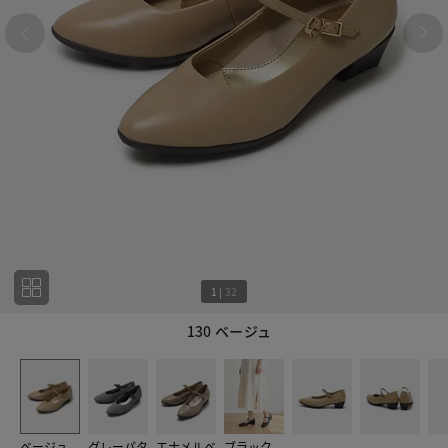
1
|
32
130 ベージュ
1
32
ベージュ
グレーパタ
エナメルベ
ブラック