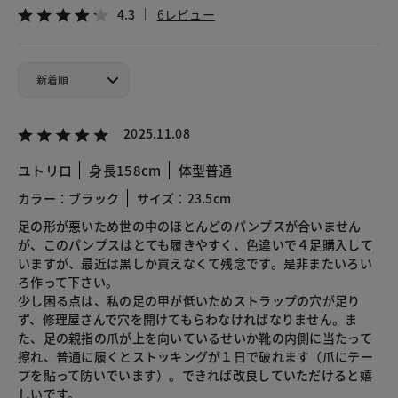
4.3
6レビュー
2025.11.08
ユトリロ
身長158cm
体型普通
カラー：ブラック
サイズ：23.5cm
足の形が悪いため世の中のほとんどのパンプスが合いません
が、このパンプスはとても履きやすく、色違いで４足購入して
いますが、最近は黒しか買えなくて残念です。是非またいろい
ろ作って下さい。
少し困る点は、私の足の甲が低いためストラップの穴が足り
ず、修理屋さんで穴を開けてもらわなければなりません。ま
た、足の親指の爪が上を向いているせいか靴の内側に当たって
擦れ、普通に履くとストッキングが１日で破れます（爪にテー
プを貼って防いでいます）。できれば改良していただけると嬉
しいです。