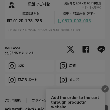
電話でご相談
受付時間 9:00～21:00 年中無休
※年末年始等除く
固定電話から
携帯・IP電話から（有料）
0120-178-788
0570-003-003
※ご申告をいただければ、こちらから折り返しお電話いたします
DoCLASSE
公式SNSアカウント
公式
店舗
商品サポート
メンズ
ご利用規約
プライバシーポリシー
特定商取引法に基づく表記
推奨環境
企業情報