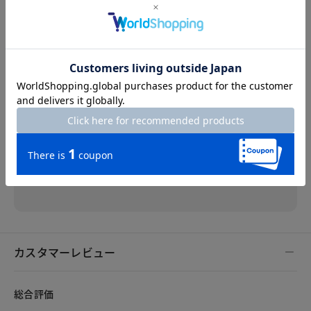
ストラップのおかげでパンプスあるあるのかかと
が脱げる心配が無く、さらに足裏のボール部分も
ゆったりしているため、足先がとにかくラク！と
ても履きやすかったです。アンティークシルバー
の色味も落ち着いたカラーで、上品なイメージで
履いて頂けると思います♪
※個人差がございますので、参考としてご覧ください。
カスタマーレビュー
総合評価