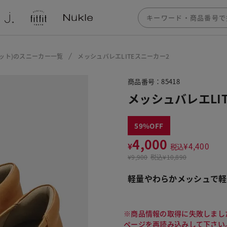
フィット)のスニーカー一覧
メッシュバレエLITEスニーカー2
商品番号：85418
メッシュバレエLI
59
4,000
¥
¥
4,400
税込
¥
9,900
税込
¥10,890
軽量やわらかメッシュで軽
※商品情報の取得に失敗しまし
ページを再読み込みして下さい