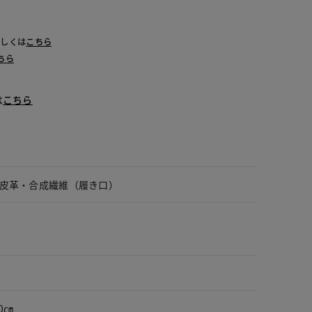
詳しくは
こちら
ちら
は
こちら
皮革・合成繊維（履き口）
0㎝