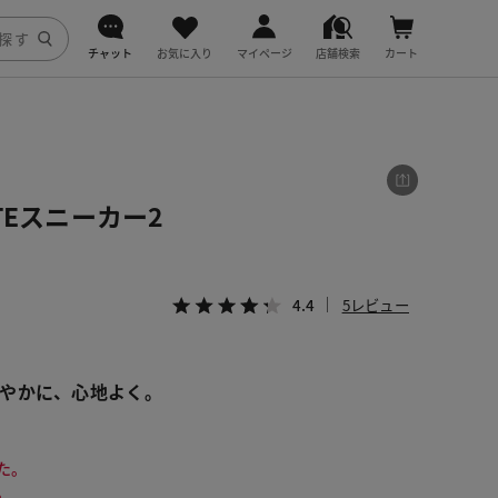
チャット
お気に入り
マイページ
店舗検索
カート
DoCLASSE
j.
TEスニーカー2
fitfit
4.4
5レビュー
やかに、心地よく。
た。
。