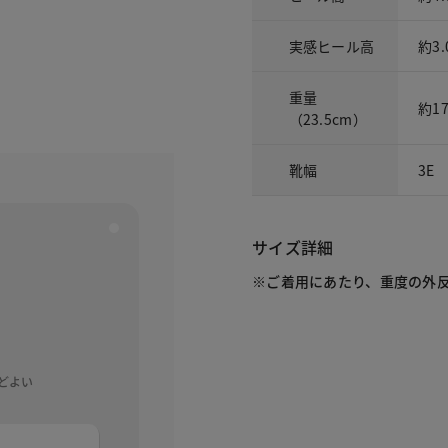
実感ヒール高
約3.
重量
約1
（23.5cm）
靴幅
3E
サイズ詳細
※ご着用にあたり、重度の外
うどよい