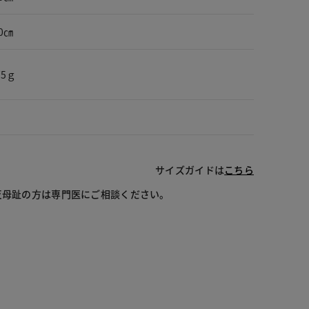
0㎝
75ｇ
サイズガイドは
こちら
反母趾の方は専門医にご相談ください。