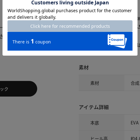
△：残りわずか
～頃お届け：入荷次第、お届け。
再入荷予約：メールでお知らせ。
1週間前後でお届け： 詳しくは
こ
商品についてのお問い合わせ
素材
素材
合成
ック
アイテム詳細
本底
EVA
ヒール高
約4.