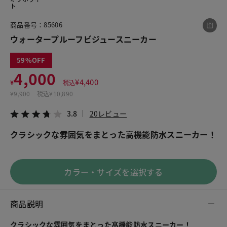
ト
商品番号：85606
この商品をシェアする
ウォータープルーフビジュースニーカー
59
ウォータープルーフビジュースニーカー
4,000
¥4,000
税込¥4,400
¥
4,400
¥
税込
3.8
20レビュー
¥
9,900
税込
¥10,890
3.8
20レビュー
クラシックな雰囲気をまとった高機能防水スニーカー！
LINE
X
メール
カラー・サイズを選択する
商品説明
クラシックな雰囲気をまとった高機能防水スニーカー！