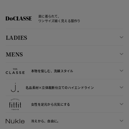
楽に着られて、
ワンサイズ細く見える服作り
LADIES
MENS
本物を愉しむ、洗練スタイル
名品素材×立体裁断仕立ての
ハイエンドライン
女性を足元から
元気にする
冷えから、
自由に。