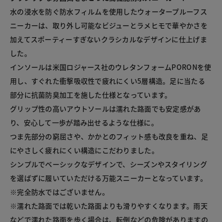
水の浸水を防ぐ防水フィルムを使用したウォータープルーフス
ニーカーは、取り外し可能なビジューとラメヒモで華やかさを
加えてスポーティーすぎないクラシカルなデザインに仕上げま
した。

インソールは米国ロジャース社のウレタンフォームPORONを使
用し、すぐれた衝撃吸収性で疲れにくい5層構造。足に当たる
部分に抗菌防臭加工を施した仕様となっています。

グリップ性の高いアウトソールは濡れた路面でも安定感があ
り、安心して一歩が踏み出せるような仕様に。

つま先部分の窮屈さや、かかとのフィット感も改良を重ね、足
にやさしく疲れにくい構造にこだわりました。

シンプルでベーシックなデザインで、シーズンやスタイリング
を選ばずに履いていただける万能スニーカーとなっています。

※完全防水ではございません。

※濡れた路面では乾いた路面よりも滑りやすくなります。雨天
などで濡れた路面を歩く場合は、転倒などの危険がありますの