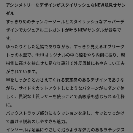
アシンメトリーなデザインがスタイリッシュなNEW肌見せサン
ダル
すっきりめのチャンキーソールとスタイリッシュなアッパーデ
ザインでカジュアルエレガントが叶うNEWサンダルが登場で
す。

ゆったりとした足幅でありながら、すっきり見えるオブリーク
トゥの木型で、fitfitオリジナルの中心線をやや内側に振り、親
指側に高さを持たせた足なり設計で外反母趾にもやさしい工夫
がされています。

甲をしっかりとおさえてくれる安定感のあるデザインでありな
がら、サイドをカットアウトしたようなパターンがモダンで美
しく、贅沢な上質レザーを使うことで高級感も感じられる仕様
に。

バックストラップ部分にもクッションを施し、サッとつっかけ
て履ける脱着のしやすさも魅力。

インソールは足裏にやさしく沿うような弾力のあるラテックス