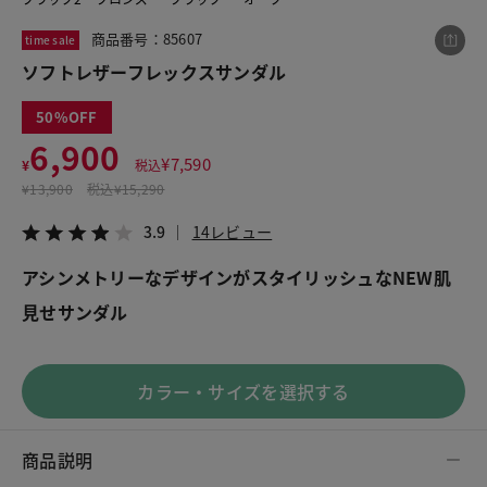
商品番号：85607
time sale
ソフトレザーフレックスサンダル
この商品をシェアする
50
ソフトレザーフレックスサンダル
6,900
¥
7,590
¥
税込
¥6,900
税込¥7,590
¥
13,900
税込
¥15,290
3.9
14レビュー
3.9
14レビュー
アシンメトリーなデザインがスタイリッシュなNEW肌
見せサンダル
LINE
X
メール
カラー・サイズを選択する
商品説明