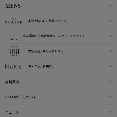
MENS
本物を愉しむ、洗練スタイル
名品素材×立体裁断仕立ての
ハイエンドライン
女性を足元から
元気にする
冷えから、
自由に。
店舗案内
DoCLASSEについて
ニュース