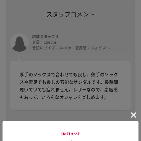
スタッフコメント
店舗スタッフN
身長：158cm
普段のサイズ：24.0㎝ 着用感：ちょどよい
厚手のソックスで合わせても良し、薄手のソック
スや素足でも良しの万能なサンダルです。長時間
履いていても疲れません。レザーなので、高級感
もあって、いろんなオシャレを楽しめます。
店舗スタッフM
身長：165cm
普段のサイズ：23.5㎝ 着用感：ちょどよい