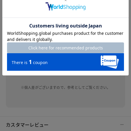
本革を使用しているのできれいめ感がありなが
ら、ボリュームのあるソールに流行を感じるデザ
インです。ソールの返りが良く、アッパーにホー
ルド感があるのでとても歩きやすいです。普段と
同じサイズだと少し大きいですが、ソックスと合
わせると可愛いので、ゆったりめで履いていま
す。
※個人差がございますので、参考としてご覧ください。
カスタマーレビュー