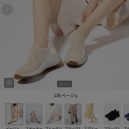
1
|
114
130 ベージュ
1
114
ベージュ
スモーキー
ブルーグリ
ブラック3
エクルー
ブラック2
ブ