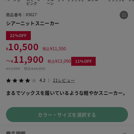
ピンク
ーン
商品番号：85627
この商品をシェアする
シアーニットスニーカー
22
シアーニットスニーカー
10,500
¥11,500
税込¥12,650
¥
11,550
¥
税込
4.2
21レビュー
11,900
〜
¥
13,090
11
¥
税込
¥
13,500
税込
¥14,850
4.2
21レビュー
LINE
X
メール
まるでソックスを履いているような軽やかスニーカー。
カラー・サイズを選択する
商品説明