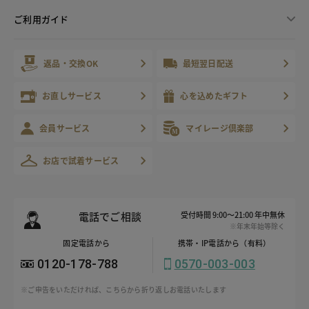
ご利用ガイド
返品・交換OK
最短翌日配送
お直しサービス
心を込めたギフト
会員サービス
マイレージ倶楽部
お店で試着サービス
電話でご相談
受付時間 9:00～21:00 年中無休
※年末年始等除く
固定電話から
携帯・IP電話から（有料）
0120-178-788
0570-003-003
※ご申告をいただければ、こちらから折り返しお電話いたします