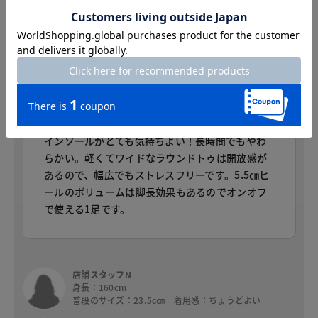
スタッフコメント
店舗スタッフI
身長：151cm
普段のサイズ：23.5c㎝ 着用感：ちょうどよい
インソールがとても気持ちよい！長時間でもやわ
らかい。軽くてワイドなラウンドトゥは開放感が
あるので、幅広でもストレスフリーです。5.5㎝ヒ
ールのボリュームは脚長効果もあるのでオンオフ
で使える1足です。
店舗スタッフN
身長：160cm
普段のサイズ：23.5c㎝ 着用感：ちょうどよい