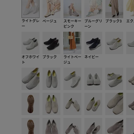
ライトグレ
ベージュ
スモーキー
ブルーグリ
ブラック3
エク
ー
ピンク
ーン
オフホワイ
ブラック
ライトベー
ネイビー
ト
ジュ