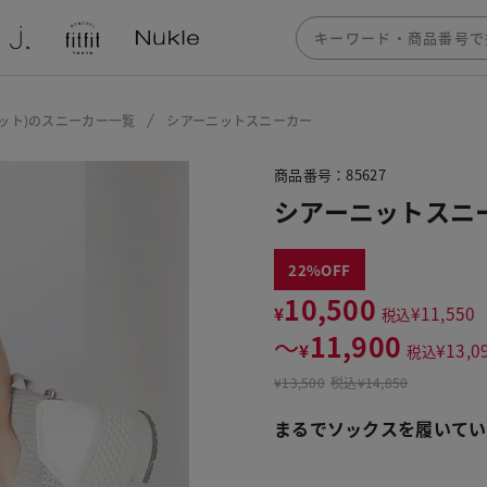
フィット)のスニーカー一覧
シアーニットスニーカー
商品番号：85627
シアーニットスニ
22
10,500
¥
¥
11,550
税込
11,900
〜
¥
¥
13,0
税込
¥
13,500
税込
¥14,850
まるでソックスを履いてい