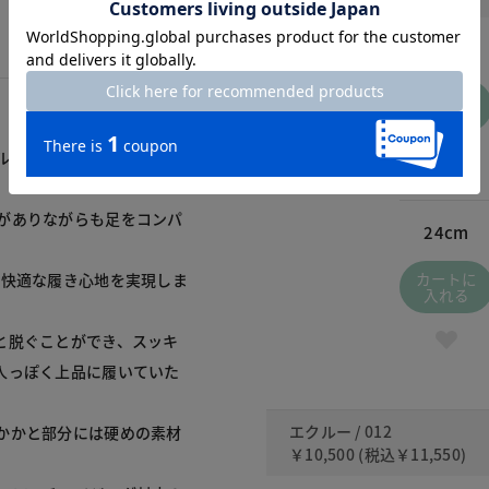
21.5cm
カートに
入れる
ル代わりにも履くことがで
がありながらも足をコンパ
24cm
カートに
ず快適な履き心地を実現しま
入れる
と脱ぐことができ、スッキ
人っぽく上品に履いていた
エクルー / 012
かかと部分には硬めの素材
￥10,500
(税込
￥11,550
)