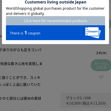
21.5cm
カートに
入れる
ル代わりにも履くことがで
がありながらも足をコンパ
24cm
カートに
ず快適な履き心地を実現しま
入れる
と脱ぐことができ、スッキ
人っぽく上品に履いていた
ブラック2 / 089
かかと部分には硬めの素材
￥10,500
(税込
￥11,550
)