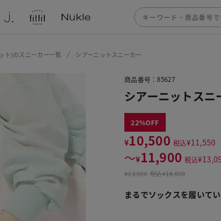
フィット)のスニーカー一覧
シアーニットスニーカー
商品番号：85627
シアーニットスニ
22
10,500
¥
¥
11,550
税込
11,900
〜
¥
¥
13,0
税込
¥
13,500
税込
¥14,850
まるでソックスを履いてい