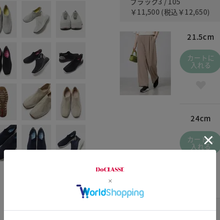
ブラック3 / 105
￥11,500
(税込
￥12,650
)
21.5cm
カートに
入れる
24cm
カートに
入れる
エクルー / 012
￥10,500
(税込
￥11,550
)