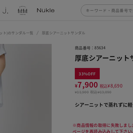
フィット)のサンダル一覧
厚底シアーニットサンダル
商品番号：85634
厚底シアーニット
33
7,900
¥
¥
8,690
税込
¥
11,900
税込
¥13,090
シアーニットで蒸れずに軽
※商品情報の取得に失敗しまし
ページを再読み込みして下さい