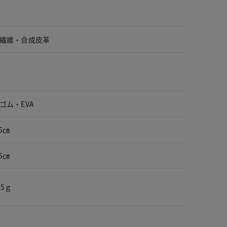
繊維・合成皮革
ゴム・EVA
5㎝
5㎝
25ｇ