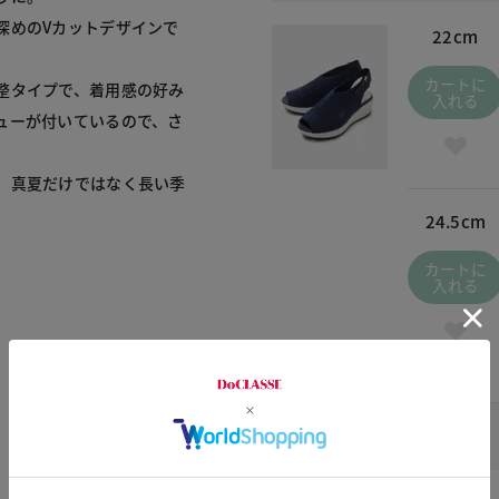
深めのVカットデザインで
22cm
カートに
整タイプで、着用感の好み
入れる
ューが付いているので、さ
、真夏だけではなく長い季
24.5cm
カートに
入れる
ブラウンオレンジ / 605
￥7,900
(税込
￥8,690
)