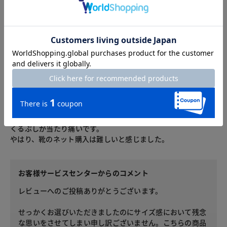
2024.11.13
fufu
カラー：ブラック
サイズ：24cm
普段25．3〜24cmの靴を履いています。
靴下を着用する事も考えて24cmを購入しました。
付属の中敷きを使用しても少し大きく、もう一枚手持ちの中敷
きを入れて使用しています。
くるぶしが当たり痛いです。
やはり、靴のネット購入は難しいと感じました。
お客様サービスセンターからのコメント
レビューへのご投稿ありがとうございます。
せっかくお選びいただきましたのにサイズ感において残念
な思いをさせてしまい申し訳ございません。こちらの商品