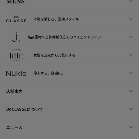
MENS
本物を愉しむ、洗練スタイル
名品素材×立体裁断仕立ての
ハイエンドライン
女性を足元から
元気にする
冷えから、
自由に。
店舗案内
DoCLASSEについて
ニュース