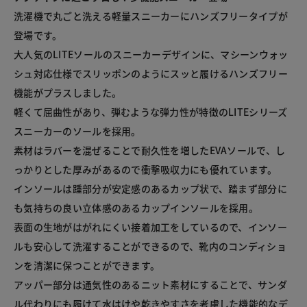
洗濯機で丸ごと洗える軽量スニーカーにハンズフリータイプが
登場です。

大人気のLITEソールのスニーカーデザインに、マシーンウォッ
シュ対応仕様でスリッポンのようにスッと履けるハンズフリー
機能がプラスしました。

軽くて屈曲性があり、弾むような弾力性が特徴のLITEシリーズ
スニーカーのソールを採用。

素材はラバーを混ぜることで耐久性を増したEVAソールで、し
っかりとした厚みがあるので衝撃吸収力にも優れています。

インソールは踵部分が安定感のあるカップ状で、踏まず部分に
も気持ちの良い立体感のあるカップインソールを採用。

表面の生地がはがれにくい接着加工をしているので、インソー
ルも安心して洗濯することができるので、靴内のコンディショ
ンを清潔に保つことができます。

アッパー部分は通気性のあるニット素材にすることで、サンダ
ル代わりにも履けて水はけや乾きやすさを考慮した機能的なデ