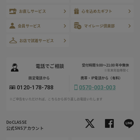
お直しサービス
心を込めたギフト
会員サービス
マイレージ倶楽部
お店で試着サービス
電話でご相談
受付時間 9:00～21:00 年中無休
※年末年始等除く
固定電話から
携帯・IP電話から（有料）
0120-178-788
0570-003-003
※ご申告をいただければ、こちらから折り返しお電話いたします
DoCLASSE
公式SNSアカウント