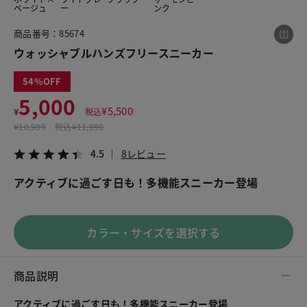
ベージュ
ー
ンク
商品番号：85674
この商品をシェアする
ウォッシャブルハンズフリースニーカー
54
ウォッシャブルハンズフリースニーカー
5,000
¥5,000
税込¥5,500
¥
5,500
¥
税込
4.5
8レビュー
¥
10,900
税込
¥11,990
4.5
8レビュー
アクティブに過ごす日も！多機能スニーカー登場
LINE
X
メール
カラー・サイズを選択する
商品説明
アクティブに過ごす日も！多機能スニーカー登場