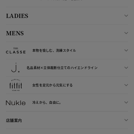
LADIES
MENS
本物を愉しむ、洗練スタイル
名品素材×立体裁断仕立ての
ハイエンドライン
女性を足元から
元気にする
冷えから、
自由に。
店舗案内