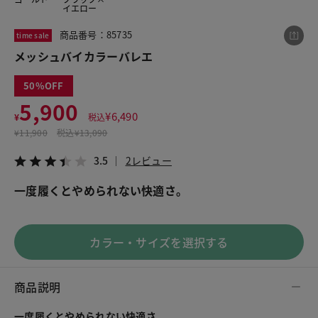
イエロー
商品番号：85735
time sale
この商品をシェアする
メッシュバイカラーバレエ
50
メッシュバイカラーバレエ
5,900
¥5,900
税込¥6,490
¥
6,490
¥
税込
3.5
2レビュー
¥
11,900
税込
¥13,090
3.5
2レビュー
一度履くとやめられない快適さ。
LINE
X
メール
カラー・サイズを選択する
商品説明
一度履くとやめられない快適さ。