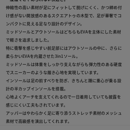
伸縮性の高い素材が足にフィットして脱げにくく、かつ締め付
け感がない開放感のあるスクエアトゥの木型で、足が華奢でコ
ンパクトに見える足なり設計のデザイン。

ミッドソールとアウトソールはどちらもEVAを主体にした素材
で軽さを追求しました。

特に衝撃を感じやすい前足部にはアウトソールの中に、さらに
柔らかいEVAを内蔵させた3in1ソール。

ミッドソールは体重をしっかり支えながらも弾力性のある硬度
でスニーカーのような履き心地を実現しています。

インソールは足の前すべりを防ぎ、きちんと踵に重心が乗る設
計の半カップインソールを搭載。

心地よくアーチを支えてくれるので一日着用していても披露を
感じにくい工夫もされています。

アッパーはやわらかく足に寄り添うストレッチ素材のメッシュ
素材で高級感を演出してくれます。