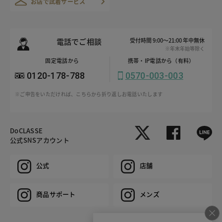
お店で試着サービス
電話でご相談
受付時間 9:00～21:00 年中無休
※年末年始等除く
固定電話から
携帯・IP電話から（有料）
0120-178-788
0570-003-003
※ご申告をいただければ、こちらから折り返しお電話いたします
DoCLASSE
公式SNSアカウント
公式
店舗
商品サポート
メンズ