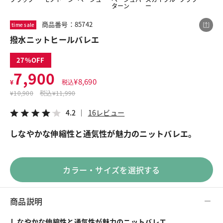
ターン
ー
商品番号：85742
time sale
この商品をシェアする
撥水ニットヒールバレエ
27
撥水ニットヒールバレエ
7,900
¥7,900
税込¥8,690
¥
8,690
¥
税込
4.2
16レビュー
¥
10,900
税込
¥11,990
4.2
16レビュー
しなやかな伸縮性と通気性が魅力のニットバレエ。
LINE
X
メール
カラー・サイズを選択する
商品説明
しなやかな伸縮性と通気性が魅力のニットバレエ。