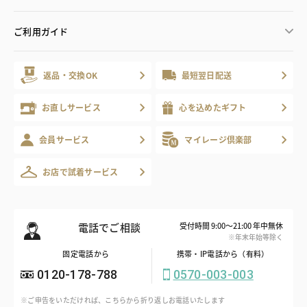
ご利用ガイド
返品・交換OK
最短翌日配送
お直しサービス
心を込めたギフト
会員サービス
マイレージ倶楽部
お店で試着サービス
電話でご相談
受付時間 9:00～21:00 年中無休
※年末年始等除く
固定電話から
携帯・IP電話から（有料）
0120-178-788
0570-003-003
※ご申告をいただければ、こちらから折り返しお電話いたします