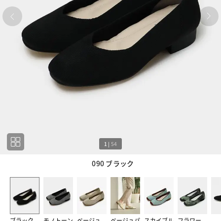
1
|
54
090 ブラック
1
54
ブラック
モノトーン
ベージュ
ベージュパ
スカイブル
フラワー