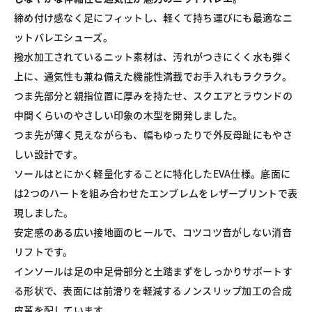
締め付け感なく足にフィットし、軽くて持ち運びにも最適なニ
ットバレエシューズ。

撥水加工されているニット素材は、汚れがつきにくく水も弾く
上に、通気性も兼ね備えた機能性満載でお手入れもラクラク。

つま先部分と親指位置に厚みを持たせ、スクエアとラウンドの
中間くらいのやさしい印象の木型を開発しました。

つま先が薄く見えながらも、幅もゆったりで外反母趾にもやさ
しい設計です。

ソールはとにかく軽量化することに特化したEVA仕様。底面に
は2つのハートを組み合わせたエンブレムをレザープリントで表
現しました。

安定感のある広い接地面のヒールで、コツコツ音がしない消音
リフトです。

インソールは足の中足骨部分と土踏まずをしっかりサポートす
る形状で、表面には前滑りを軽減するノンスリップ加工の合成
皮革を配しています。
